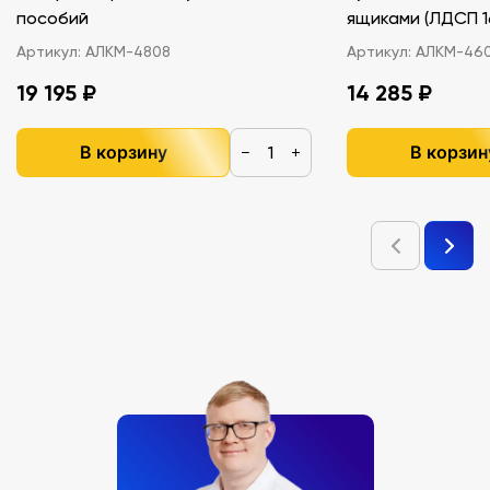
пособий
ящиками (ЛДС
Артикул:
АЛКМ-4808
Артикул:
АЛКМ-46
19 195 ₽
14 285 ₽
В корзину
В корзин
−
+