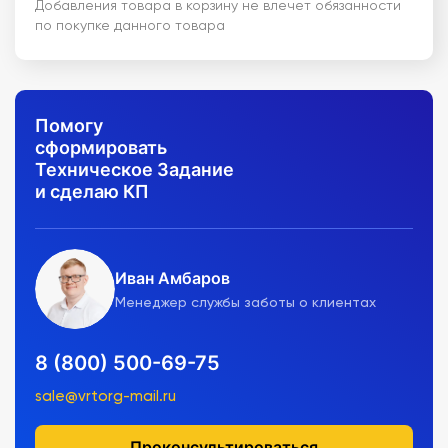
Добавления товара в корзину не влечет обязанности
по покупке данного товара
Помогу
сформировать
Техническое Задание
и сделаю КП
Иван Амбаров
Менеджер службы заботы о клиентах
8 (800) 500-69-75
sale@vrtorg-mail.ru
Проконсультироваться