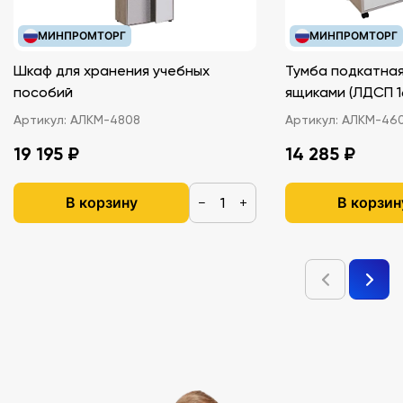
МИНПРОМТОРГ
МИНПРОМТОРГ
Шкаф для хранения учебных
Тумба подкатная
пособий
ящиками (ЛДС
Артикул:
АЛКМ-4808
Артикул:
АЛКМ-46
19 195 ₽
14 285 ₽
В корзину
В корзин
−
+