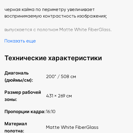
черная кайма по периметру увеличивает
воспринимаемую контрастность изображения;
выпускается с полотном Matte White FiberGlass.
Показать еще
Тип конструкции Экран с электроприводом
Технические характеристики
Полотно Matte White
Формат 16:10
Диагональ
200" / 508 см
(дюймы/см):
Диагональ, см/дюйм 508/200
Размер рабочей
431 × 269 см
Размер рабочей поверхности (см) 431 х 269
зоны:
Пропорции кадра:
16:10
Размер экрана (ШxВxГ) (см) 441 х 284
Материал
Вес (нетто) 59 кг
Matte White FiberGlass
полотна: