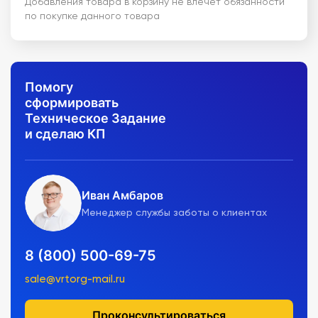
Добавления товара в корзину не влечет обязанности
по покупке данного товара
Помогу
сформировать
Техническое Задание
и сделаю КП
Иван Амбаров
Менеджер службы заботы о клиентах
8 (800) 500-69-75
sale@vrtorg-mail.ru
Проконсультироваться