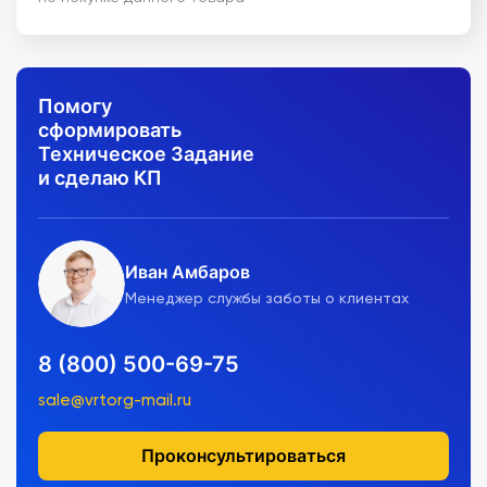
Помогу
сформировать
Техническое Задание
и сделаю КП
Иван Амбаров
Менеджер службы заботы о клиентах
8 (800) 500-69-75
sale@vrtorg-mail.ru
Проконсультироваться