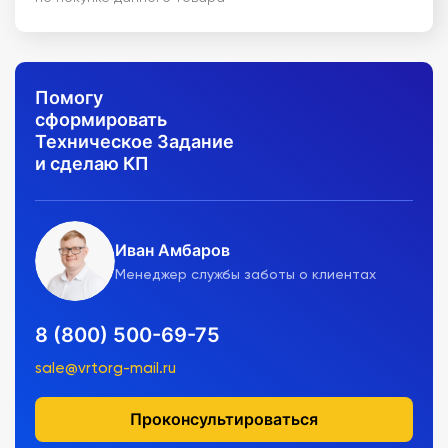
Помогу
сформировать
Техническое Задание
и сделаю КП
Иван Амбаров
Менеджер службы заботы о клиентах
8 (800) 500-69-75
sale@vrtorg-mail.ru
Проконсультироваться