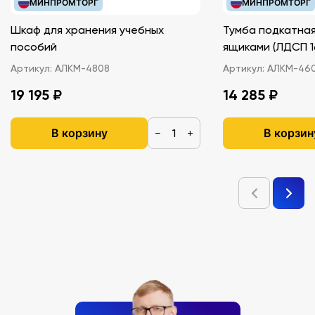
МИНПРОМТОРГ
МИНПРОМТОРГ
Шкаф для хранения учебных
Тумба подкатная
пособий
ящиками (ЛДС
Артикул:
АЛКМ-4808
Артикул:
АЛКМ-46
19 195 ₽
14 285 ₽
В корзину
В корзин
−
+