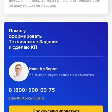
Добавления товара в корзину не влечет обязанности
по покупке данного товара
Помогу
сформировать
Техническое Задание
и сделаю КП
Иван Амбаров
Менеджер службы заботы о клиентах
8 (800) 500-69-75
sale@vrtorg-mail.ru
Проконсультироваться