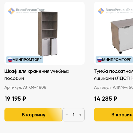
МИНПРОМТОРГ
МИНПРОМТОРГ
Шкаф для хранения учебных
Тумба подкатная
пособий
ящиками (ЛДС
Артикул:
АЛКМ-4808
Артикул:
АЛКМ-46
19 195 ₽
14 285 ₽
В корзину
В корзин
−
+