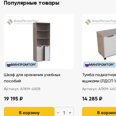
Популярные товары
МИНПРОМТОРГ
МИНПРОМТОРГ
Шкаф для хранения учебных
Тумба подкатная
пособий
ящиками (ЛДС
Артикул:
АЛКМ-4808
Артикул:
АЛКМ-46
19 195 ₽
14 285 ₽
В корзину
В корзин
−
+