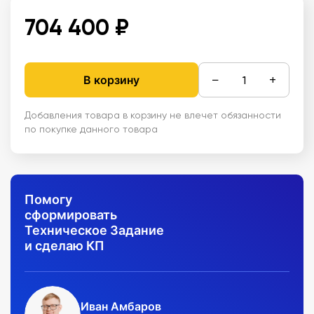
704 400 ₽
−
+
В корзину
Добавления товара в корзину не влечет обязанности
по покупке данного товара
Помогу
сформировать
Техническое Задание
и сделаю КП
Иван Амбаров