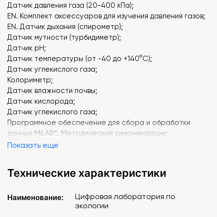
Датчик давления газа (20-400 кПа);
EN. Комплект аксессуаров для изучения давления газов;
EN. Датчик дыхания (спирометр);
Датчик мутности (турбидиметр);
Датчик pH;
Датчик температуры (от -40 до +140°C);
Датчик углекислого газа;
Колориметр;
Датчик влажности почвы;
Датчик кислорода;
Датчик углекислого газа;
Программное обеспечение для сбора и обработки
данных MiLAB™. Методические рекомендации;
Внешние датчики einstein™. Методические
Показать еще
рекомендации;
Эксперименты по Экологии для MiLAB. Методические
Технические характеристики
рекомендации.
Цифровая лаборатория по
Наименование:
экологии