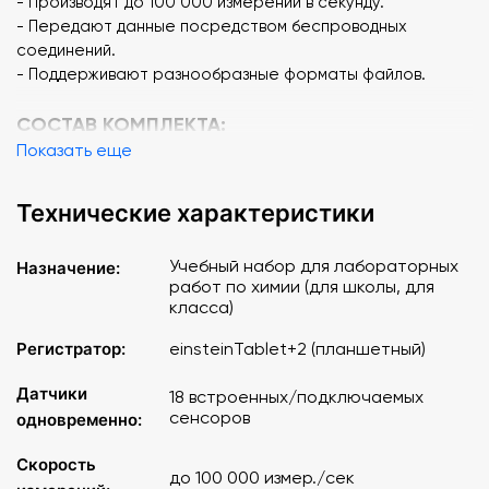
- Производят до 100 000 измерений в секунду.
- Передают данные посредством беспроводных
соединений.
- Поддерживают разнообразные форматы файлов.
СОСТАВ КОМПЛЕКТА:
- Цифровая лаборатория Эйнштейн einsteinTablet+2.
Показать еще
Планшетный регистратор данных со встроенными
датчиками
Технические характеристики
- Цифровая лаборатория Эйнштейн einstein.
Лабораторные работы по химии
Учебный набор для лабораторных
Назначение:
- Цифровая лаборатория Эйнштейн einstein.
работ по химии (для школы, для
Справочное пособие (2 книги)
класса)
- Датчик рН
- Датчик температуры-термопара (0-1200°C)
Регистратор:
einsteinTablet+2 (планшетный)
- Датчик тока (+/-2,5 A)
- Датчик тока (+/-250 мA)
Датчики
18 встроенных/подключаемых
- Датчик напряжения (+/- 25 В)
сенсоров
одновременно:
- Датчик напряжения (+/- 2,5 В)
- Датчик давления газа (20-400 кПа)
Скорость
до 100 000 измер./сек
- Датчик турбидиметр 0-200 NTU