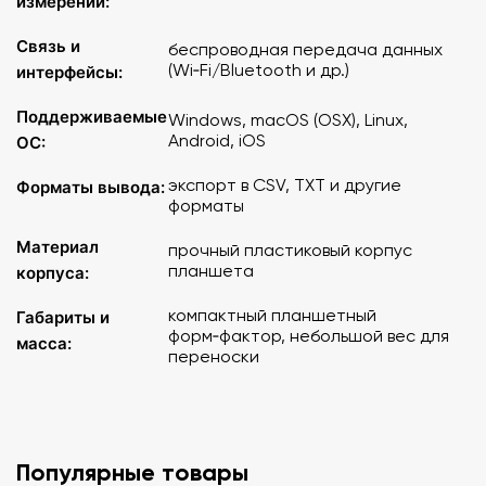
измерений:
Связь и
Для работы на класс из 26 учеников рекомендуется
беспроводная передача данных
(Wi‑Fi/Bluetooth и др.)
приобретать "Цифровую лабораториюЭйнштейн
интерфейсы:
einsteinTablet+2. Планшетный регистратор данных со
Поддерживаемые
встроенными датчиками" и отдельные датчики в
Windows, macOS (OSX), Linux,
Android, iOS
количестве 13 штук каждый.
ОС:
экспорт в CSV, TXT и другие
Форматы вывода:
! Фото носит иллюстрационный характер и может не
форматы
отображать полный комплект цифровой лаборатории.
Материал
прочный пластиковый корпус
планшета
корпуса:
компактный планшетный
Габариты и
форм‑фактор, небольшой вес для
масса:
переноски
Популярные товары