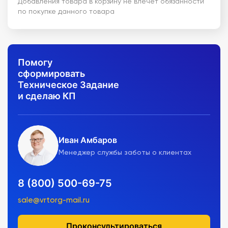
Добавления товара в корзину не влечет обязанности
по покупке данного товара
Помогу
сформировать
Техническое Задание
и сделаю КП
Иван Амбаров
Менеджер службы заботы о клиентах
8 (800) 500-69-75
sale@vrtorg-mail.ru
Проконсультироваться