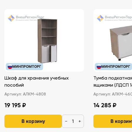
МИНПРОМТОРГ
МИНПРОМТОРГ
Шкаф для хранения учебных
Тумба подкатная
пособий
ящиками (ЛДС
Артикул:
АЛКМ-4808
Артикул:
АЛКМ-46
19 195 ₽
14 285 ₽
В корзину
В корзин
−
+