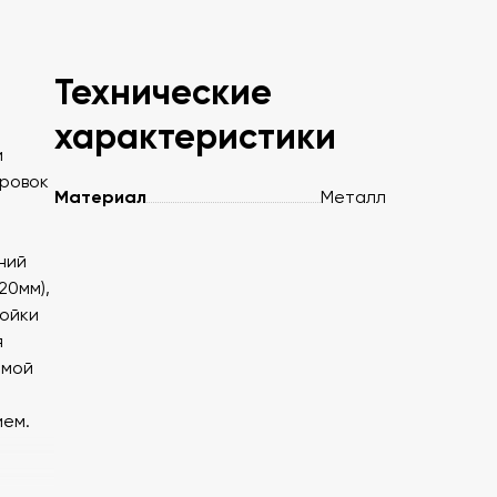
Технические
характеристики
и
ировок
Материал
Металл
ю
ний
20мм),
тойки
я
имой
ием.