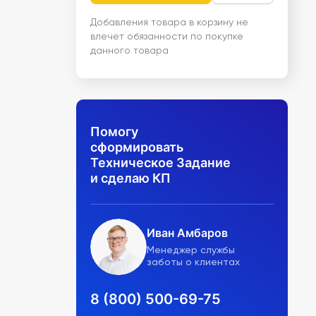
Добавления товара в корзину не
влечет обязанности по покупке
данного товара
Помогу
сформировать
Техническое Задание
и сделаю КП
Иван Амбаров
Менеджер службы
заботы о клиентах
8 (800) 500-69-75