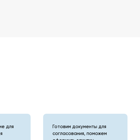
е для
Готовим документы для
я
согласования, поможем