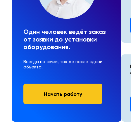
Один человек ведёт заказ
от заявки до установки
оборудования.
Всегда на связи, так же после сдачи
объекта.
Начать работу