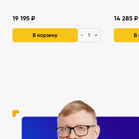
19 195 ₽
14 285 ₽
В корзину
В
−
+