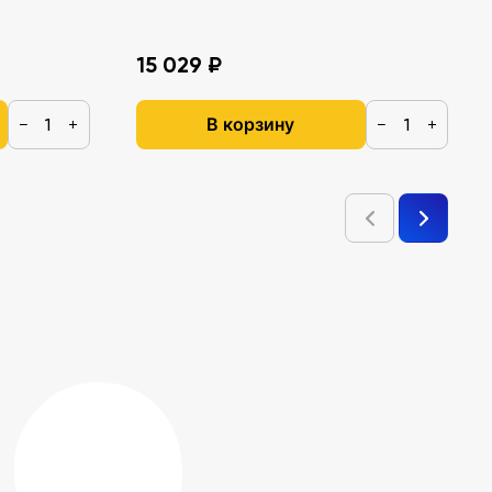
15 029 ₽
В корзину
−
+
−
+