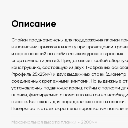
Описание
Стойки предназначены для поддержания планки пр
выполнении прыжков в высоту при проведении трен
и соревнований на любительском уровне взрослых
спортсменов и детей. Представляет собой сборну
конструкцию, состоящую из двух Т-образных основа
(профиль 25х25мм) и двух выдвижных стоек (диаметр 
соединенных крепежными винтами. На выдвижные с
устанавленны подвижные кронштейны с полками дл
планки, фиксируемые с помощью винтов на необход
высоте. Без шкалы для определения высоты планки.
Поверхность стоек окрашена порошковым напылен
Максимальная высота планки - 2200мм