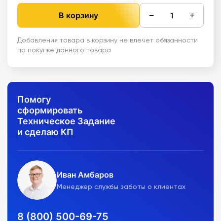
−
+
В корзину
Добавления товара в корзину не влечет обязанности
по покупке данного товара
Помогу
сформировать
Техническое Задание
и сделаю КП
Иван Амбаров
Менеджер службы заботы о клиентах
8 (800) 500-69-75