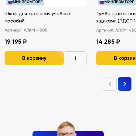
МИНПРОМТОРГ
МИНПРОМТОРГ
Шкаф для хранения учебных
Тумба подкатная
пособий
ящиками (ЛДС
Артикул:
АЛКМ-4808
Артикул:
АЛКМ-46
19 195 ₽
14 285 ₽
В корзину
В корзин
−
+