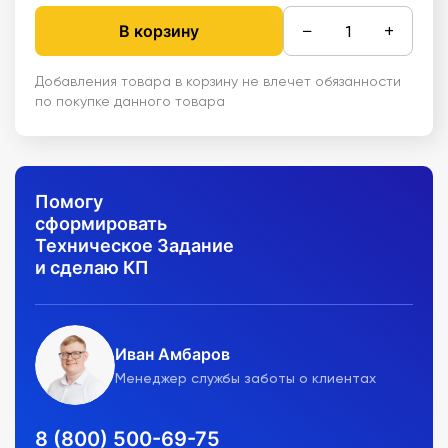
−
+
В корзину
Добавления товара в корзину не влечет обязанности
по покупке данного товара
Помогу
сформировать
Техническое Задание
и сделаю КП
Иван Амбаров
Менеджер службы заботы о клиентах
8 (800) 500-69-75