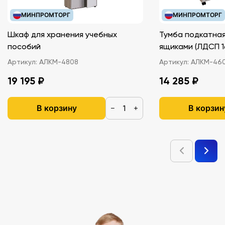
МИНПРОМТОРГ
МИНПРОМТОРГ
Шкаф для хранения учебных
Тумба подкатная
пособий
ящиками (ЛДС
Артикул:
АЛКМ-4808
Артикул:
АЛКМ-46
19 195 ₽
14 285 ₽
В корзину
В корзин
−
+