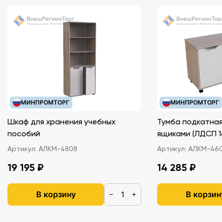
МИНПРОМТОРГ
МИНПРОМТОРГ
Шкаф для хранения учебных
Тумба подкатная
пособий
ящиками (ЛДС
Артикул:
АЛКМ-4808
Артикул:
АЛКМ-46
19 195 ₽
14 285 ₽
В корзину
В корзин
−
+