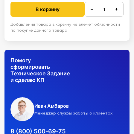
−
+
В корзину
Добавления товара в корзину не влечет обязанности
по покупке данного товара
Помогу
сформировать
Техническое Задание
и сделаю КП
Иван Амбаров
Менеджер службы заботы о клиентах
8 (800) 500-69-75