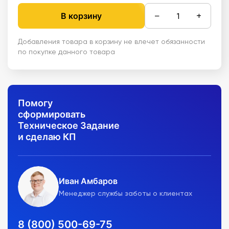
−
+
В корзину
Добавления товара в корзину не влечет обязанности
по покупке данного товара
Помогу
сформировать
Техническое Задание
и сделаю КП
Иван Амбаров
Менеджер службы заботы о клиентах
8 (800) 500-69-75