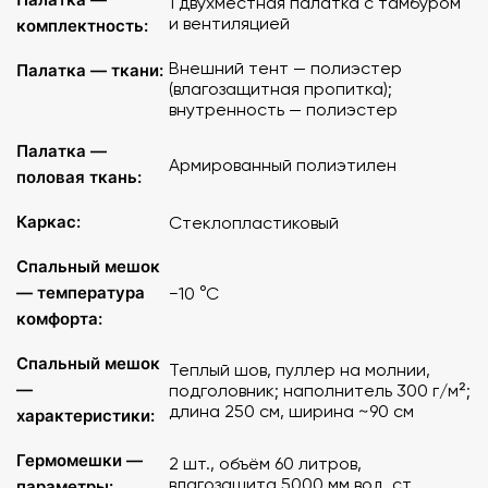
1 двухместная палатка с тамбуром
Зубочистка. Количество 1 упаковка.
и вентиляцией
комплектность:
Туалетная бумага 54 м. Количество 1 рулон.
Внешний тент — полиэстер
Палатка — ткани:
(влагозащитная пропитка);
внутренность — полиэстер
Палатка —
Армированный полиэтилен
половая ткань:
Каркас:
Стеклопластиковый
Спальный мешок
— температура
−10 °C
комфорта:
Спальный мешок
Теплый шов, пуллер на молнии,
—
подголовник; наполнитель 300 г/м²;
длина 250 см, ширина ~90 см
характеристики:
Гермомешки —
2 шт., объём 60 литров,
влагозащита 5000 мм вод. ст.
параметры: