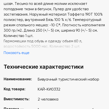
шов». Тесьма по всей длине молнии исключает
попадание ткани в бегунок. Пулер для удобства
застегивания. Наружный материал Таффета 190Т 100%
полиэстер, внутренний Бязь 100 % х/б. Температурный
режим спального мешка: -10 Сº. Плотность наполнителя
300 гр/м2. Длина 250 (+/- 5) см, ширина 90 (+/- 5) см.
Количество 1 шт.
Гермомешки под обувь и одежду объем 60 л,
водостойкость 5000 мвс. Количество 2 шт.
Коврик туристический двухслойный изготовлен из
Показать еще
пенополиэтилена, размер длина 180 см, ширина 60 см,
толщина 8 мм. Количество 2 шт.
Технические характеристики
Кружка из нержавеющей стали объем 450 мл.
Количество 2 шт.
Миска из нержавеющей стали объем не менее 500 мл.
Наименование:
Бивуачный туристический набор
Количество 2 шт.
Код товара:
КАЙ-КИ0332
Походный столовый набор (вилка, ложка, нож-
открывалка, все приборы складываются друг в друга).
Вместимость:
2 человека
Количество 2 шт.
Зажигалка. Количество 1 шт.
Палатка —