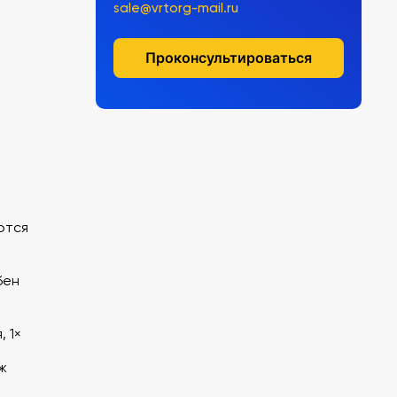
sale@vrtorg-mail.ru
Проконсультироваться
ются
бен
 1×
×
ож