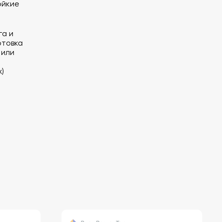
ойкие
га и
отовка
 или
х)