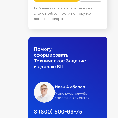
Добавления товара в корзину не
влечет обязанности по покупке
данного товара
Помогу
сформировать
Техническое Задание
и сделаю КП
Иван Амбаров
Менеджер службы
заботы о клиентах
8 (800) 500-69-75