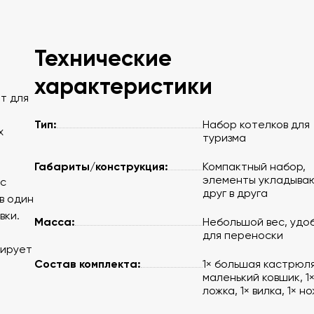
Технические
характеристики
т для
Тип:
Набор котелков для
х
туризма
Габариты/конструкция:
Компактный набор,
элементы укладыва
ес
друг в друга
в один
вки.
Масса:
Небольшой вес, удо
для переноски
тирует
Состав комплекта:
1× большая кастрюля,
маленький ковшик, 1
ложка, 1× вилка, 1× н