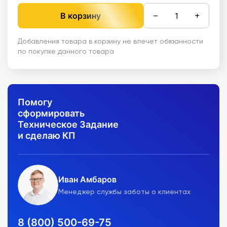
−
+
В корзину
Добавления товара в корзину не влечет обязанности
по покупке данного товара
Помогу
сформировать
Техническое Задание
и сделаю КП
Иван Амбаров
Менеджер службы заботы о клиентах
8 (800) 500-69-75