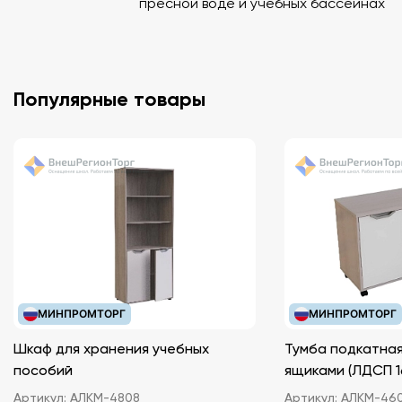
пресной воде и учебных бассейнах
Популярные товары
МИНПРОМТОРГ
МИНПРОМТОРГ
Шкаф для хранения учебных
Тумба подкатная
пособий
ящиками (ЛДС
Артикул:
АЛКМ-4808
Артикул:
АЛКМ-46