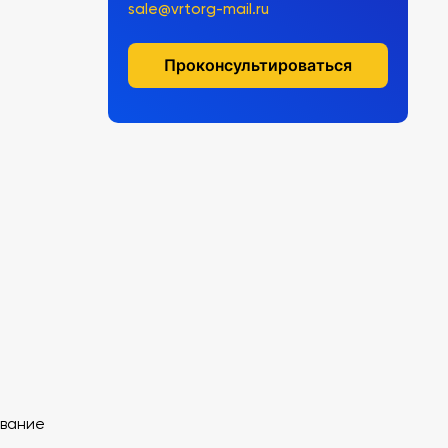
sale@vrtorg-mail.ru
Проконсультироваться
ование