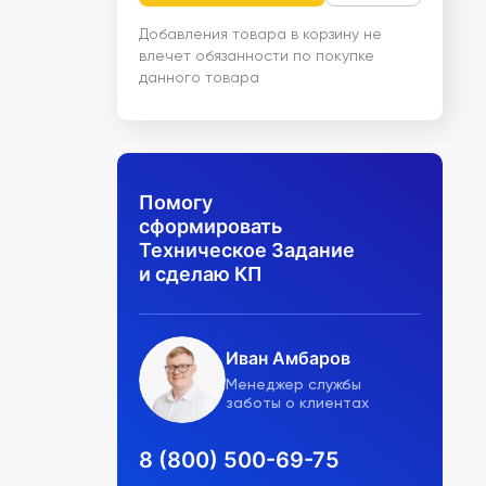
Добавления товара в корзину не
влечет обязанности по покупке
данного товара
Помогу
сформировать
Техническое Задание
и сделаю КП
Иван Амбаров
Менеджер службы
заботы о клиентах
8 (800) 500-69-75