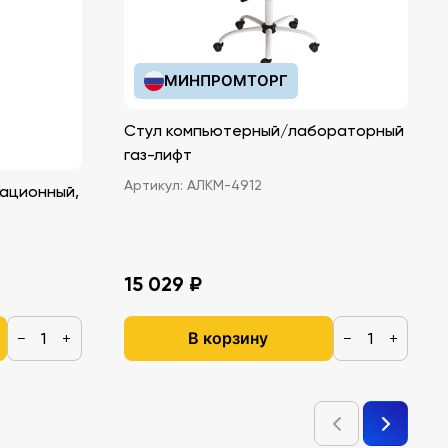
МИНПРОМТОРГ
Стул компьютерный/лабораторный
газ-лифт
Артикул:
АЛКМ-4912
ационный,
15 029 ₽
В корзину
−
+
−
+