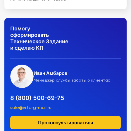
Помогу
сформировать
Техническое Задание
и сделаю КП
Иван Амбаров
Менеджер службы заботы о клиентах
8 (800) 500-69-75
sale@vrtorg-mail.ru
Проконсультироваться