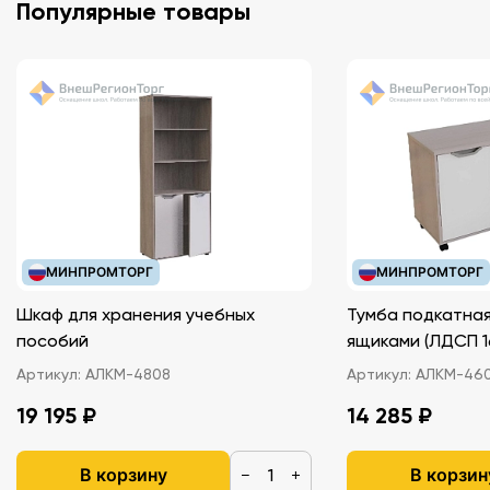
Популярные товары
МИНПРОМТОРГ
МИНПРОМТОРГ
Шкаф для хранения учебных
Тумба подкатная
пособий
ящиками (ЛДС
Артикул:
АЛКМ-4808
Артикул:
АЛКМ-46
19 195 ₽
14 285 ₽
В корзину
В корзин
−
+