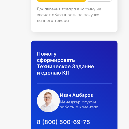
Добавления товара в корзину не
влечет обязанности по покупке
данного товара
Помогу
сформировать
Техническое Задание
и сделаю КП
Иван Амбаров
Менеджер службы
заботы о клиентах
8 (800) 500-69-75