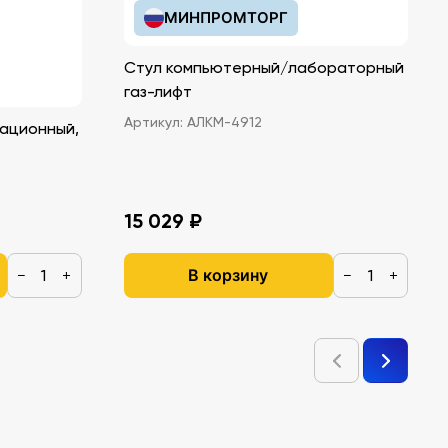
МИНПРОМТОРГ
Стул компьютерный/лабораторный
газ-лифт
Артикул:
АЛКМ-4912
ационный,
15 029 ₽
В корзину
−
+
−
+