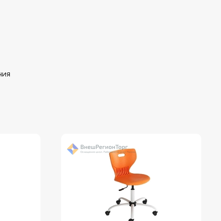
,
ния