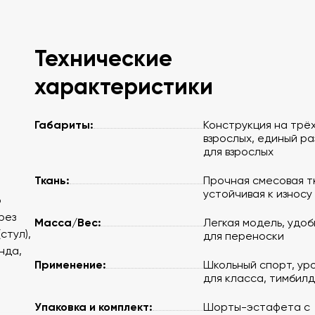
Технические
характеристики
Габариты:
Конструкция на трё
взрослых, единый р
для взрослых
Ткань:
Прочная смесовая т
устойчивая к износу
о
рез
Масса/Вес:
Легкая модель, удоб
стул),
для переноски
нда,
Применение:
Школьный спорт, ур
для класса, тимбилд
Упаковка и комплект:
Шорты-эстафета с