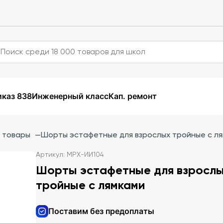
каз 838
Инженерный класс
Кап. ремонт
 товары
—
Шорты эстафетные для взрослых тройные с л
Артикул: МРХ-ИИ104
Шорты эстафетные для взросл
тройные с лямками
Поставим без предоплаты