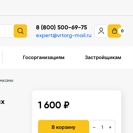
8 (800) 500-69-75
0
expert@vrtorg-mail.ru
Госорганизациям
Застройщикам
ямками
ых
1 600 ₽
−
+
В корзину