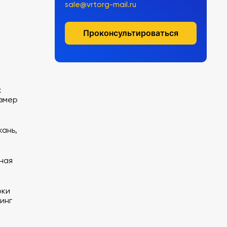
sale@vrtorg-mail.ru
Проконсультироваться
х
азмер
кань,
ная
оки
инг