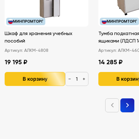
МИНПРОМТОРГ
МИНПРОМТОРГ
Шкаф для хранения учебных
Тумба подкатная
пособий
ящиками (ЛДС
Артикул:
АЛКМ-4808
Артикул:
АЛКМ-46
19 195 ₽
14 285 ₽
В корзину
В корзин
−
+