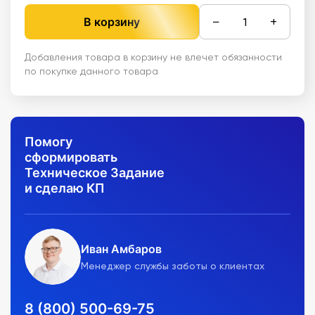
−
+
В корзину
Добавления товара в корзину не влечет обязанности
по покупке данного товара
Помогу
сформировать
Техническое Задание
и сделаю КП
Иван Амбаров
Менеджер службы заботы о клиентах
8 (800) 500-69-75