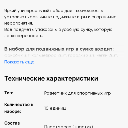
Яркий универсальный набор дает возможность
устраивать различные подвижные игры и спортивные
мероприятия.
Все предметы упакованы в удобную сумку, которую
легко переносить.
В набор для подвижных игр в сумке входит
:
фрисби 4шт, кольцеброс 2шт, городки 2шт, кегли 2шт,
мини-гольф 1шт, ракетки пляжные с воланом 2шт, хоккей
Показать еще
с мячом 4шт, конус сигн.20см 10шт, разметчик для
спорт.игр 1шт, мяч d200 резин. 2шт, мяч d125 резин. 4шт,
Технические характеристики
скакалка L2,4м d4мм 4шт, эстафет.палочка 2шт,
комплект верт.стоек 2шт, палка гимнаст.106см 4шт,
Тип:
Разметчик для спортивных игр
сумка.
Количество в
10 единиц
наборе:
Состав
Пластмасса (пластик)