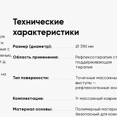
Технические
характеристики
для
ти
Размер (диаметр):
Ø 390 мм
ные с
ченью,
Область применения:
Рефлексотерапия ст
.д.
поддерживающая
терапия
 на
Тип поверхности:
Точечные массажны
выступы —
рефлексогенные зо
Комплектация:
1× массажный коврик
Материал основы:
Полимерный матери
безопасный для кож