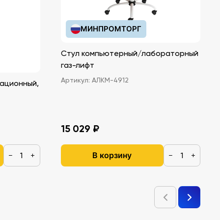
МИНПРОМТОРГ
Стул компьютерный/лабораторный
газ-лифт
Артикул:
АЛКМ-4912
ационный,
15 029 ₽
В корзину
−
+
−
+