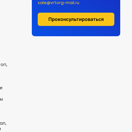
sale@vrtorg-mail.ru
Проконсультироваться
оп,
е
ны
ал,
и