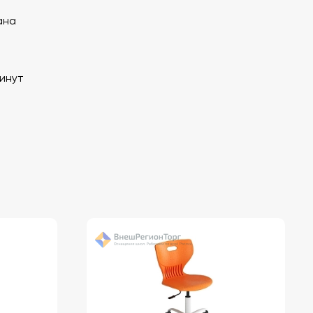
ана
минут