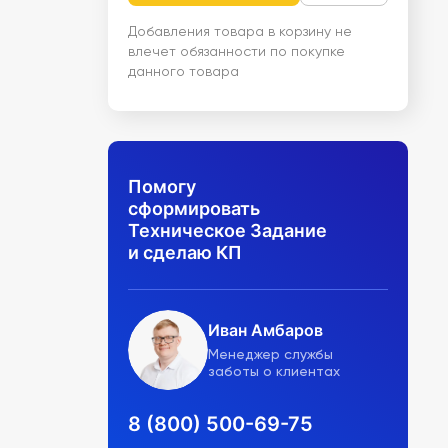
Добавления товара в корзину не
влечет обязанности по покупке
данного товара
Помогу
сформировать
Техническое Задание
и сделаю КП
Иван Амбаров
Менеджер службы
заботы о клиентах
8 (800) 500-69-75