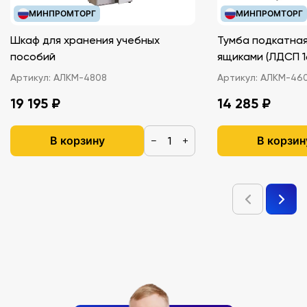
МИНПРОМТОРГ
МИНПРОМТОРГ
Шкаф для хранения учебных
Тумба подкатная
пособий
ящиками (ЛДС
Артикул:
АЛКМ-4808
Артикул:
АЛКМ-46
19 195 ₽
14 285 ₽
В корзину
В корзин
−
+