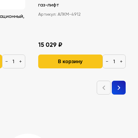
газ-лифт
Артикул:
АЛКМ-4912
ационный,
15 029 ₽
В корзину
−
+
−
+