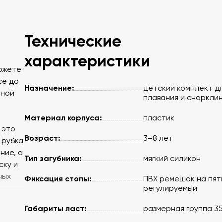
Технические
характеристики
можете
сё до
Назначение:
детский комплект д
нной
плавания и сноркли
Материал корпуса:
пластик
 это
Возраст:
3–8 лет
Трубка
ние, а
Тип загубника:
мягкий силикон
ску и
ных
Фиксация стопы:
ПВХ ремешок на пят
регулируемый
Габариты ласт:
размерная группа 3