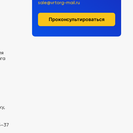
sale@vrtorg-mail.ru
Проконсультироваться
ля
нга
ку,
5–37