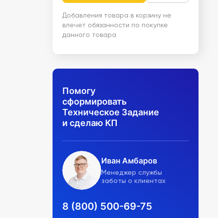
Добавления товара в корзину не
влечет обязанности по покупке
данного товара
Помогу
сформировать
Техническое Задание
и сделаю КП
Иван Амбаров
Менеджер службы
заботы о клиентах
8 (800) 500-69-75