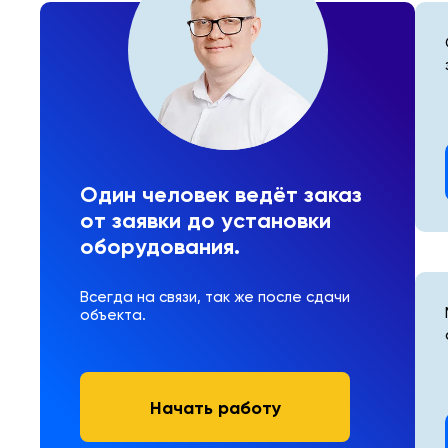
Один человек ведёт заказ
от заявки до установки
оборудования.
Всегда на связи, так же после сдачи
объекта.
Начать работу