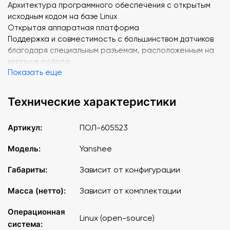
Архитектура программного обеспечения с открытым
исходным кодом на базе Linux
Открытая аппаратная платформа
Поддержка и совместимость с большинством датчиков
благодаря специальным разъемам, расположенным на
корпусе робота
Показать еще
Многоязыковая платформа программирования
Поддержка FPV (First Person View) - режима наблюдения
от первого лица благодаря компьютерному зрению
Технические характеристики
Высокоточные мощные сервомоторы
Съемный цельнометаллический корпус
Артикул:
ПОЛ-605523
Разработанный специально для обучения
геймифицированный графический дизайн приложения, с
Модель:
Yanshee
предустановленными действиями
Габариты:
Зависит от конфигурации
Масса (нетто):
Зависит от комплектации
Операционная
Linux (open-source)
система: