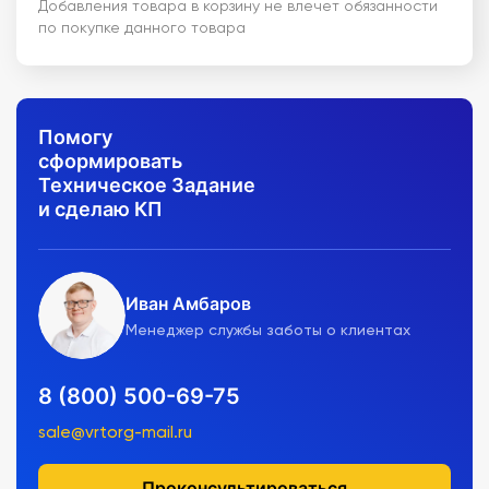
Добавления товара в корзину не влечет обязанности
по покупке данного товара
Помогу
сформировать
Техническое Задание
и сделаю КП
Иван Амбаров
Менеджер службы заботы о клиентах
8 (800) 500-69-75
sale@vrtorg-mail.ru
Проконсультироваться