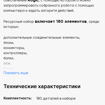
обеспечение
, с помощью которойго можно
запрограммировать собранного робота с помощью
компьютера и задать алгоритм действий.
включает 180 элементов
Ресурсный набор
, среди
которых:
дополнительные соединительные элементы,
блоки,
коннекторы,
контроллеры,
балки,
оси,
крюки,
Показать еще
шестеренки.
Состав набора позволяет значительно увеличить
Технические характеристики
количество модификаций.
Комплектность:
180 деталей в наборе