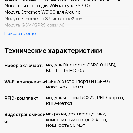
Макетная плата для WiFi модуля ESP-07
Модуль Ethernet W5100 для Arduino
Модуль Ethernet с SPI интерфейсом
Модуль GSM/GPRS связи A6
Модуль GSM/GPRS связи SIM800L
Показать еще
Модуль чтения RFID, RC522
Модуль чтения RFID, RC522
Технические характеристики
Модуль чтения RFID, RC522
Модуль чтения RFID, RC522
Модуль чтения RFID, RC522
модуль Bluetooth CSR4.0 (USB),
Набор включает:
Bluetooth HC-05
Модуль чтения RFID, RC522
Модуль чтения RFID, RC522
ESP8266 (стандарт) и ESP-07 +
Wi‑Fi компоненты:
Модуль чтения RFID, RC522
макетная плата
Модуль чтения RFID, RC522
Модуль чтения RFID, RC522
модуль чтения RC522, RFID-карта,
RFID-комплект:
RFID-метка
Модуль чтения RFID, RC522
микро видео-передатчик,
Видеотрансмисси
композитный выход, 2.4 ГГц,
я:
мощность 50 мВт