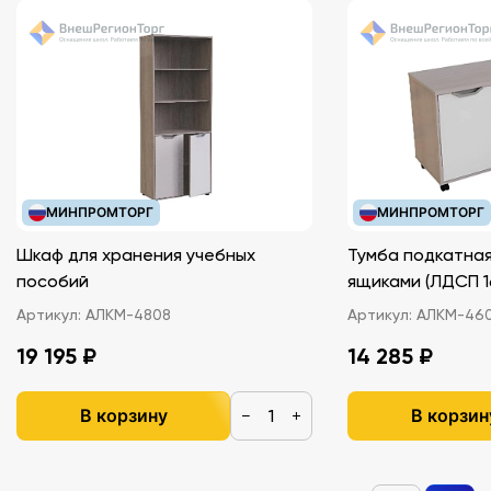
МИНПРОМТОРГ
МИНПРОМТОРГ
Шкаф для хранения учебных
Тумба подкатная
пособий
ящиками (ЛДС
Артикул:
АЛКМ-4808
Артикул:
АЛКМ-46
19 195 ₽
14 285 ₽
В корзину
В корзин
−
+