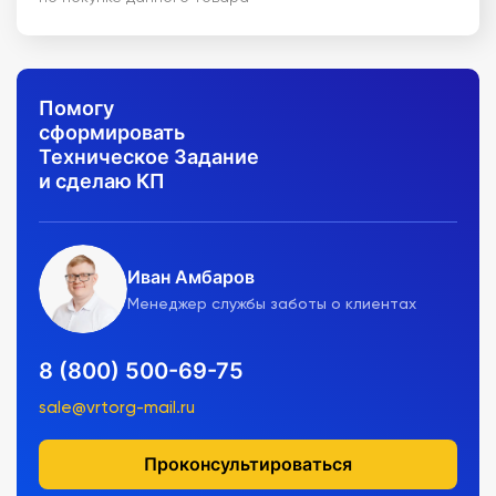
Помогу
сформировать
Техническое Задание
и сделаю КП
Иван Амбаров
Менеджер службы заботы о клиентах
8 (800) 500-69-75
sale@vrtorg-mail.ru
Проконсультироваться