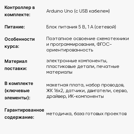
2. Работа с цифровыми сигналами.
Контроллер в
3. Индикация.
Arduino Uno (с USB кабелем)
комплекте:
4. Работа с аналоговыми сигналами.
5. Управление двигателями.
Питание:
Блок питания 5 В, 1 А (сетевой)
6. Связь.
Поэтапное освоение схемотехники
Особенности
Получаемые знания:
и программирования, ФГОС-
курса:
- Основы программирования на языке С++
ориентированность
- Основы построения электрических цепей
электронные компоненты,
Материал
- Принципы динамической индикации
пластиковые детали, печатные
- Принципы обработки цифровых и аналоговых сигналов
поставки:
материалы
- Принципы работы ШИМ
- Способы передачи данных
В комплекте
макетная плата, набор проводов,
- Дистанционное управление устройствами
(ключевые
ЖК 16x2, датчики, двигатели, серво,
драйвер, ИК-компоненты
элементы):
Получаемые умения:
- Работа с Arduino Uno через ПК. Автономная работа
Гарантированное
методичка, база готовых проектов
Arduino Uno
содержание:
- Составление программ для Arduino Uno. Загрузка
программ в контроллер
- Работа с беспаечной макетной платой