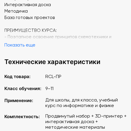
Интерактивная доска
Методичка
База готовых проектов
ПРЕИМУЩЕСТВО КУРСА:
- Поэтапное освоение принципов схемотехники и
программирования;
Показать еще
- Ориентация на учащихся разного возраста и уровня
подготовки;
Технические характеристики
- Наличие методического сопровождения;
- Соответствие требованиям ФГОС;
- Низкая стоимость комплектов.
Код товара:
RCL-ПР
Все уроки разбиты на шесть тем и ориентированы на
Класс обучения:
9–11
развитие навыков конструирования модульных
Для школы, для класса, учебный
Применение:
электронных устройств и на изучение основ
курс по информатике и физике
программирования микроконтроллеров.
Продвинутый набор + 3D-принтер +
Комплектность:
Темы курса:
интерактивная доска +
1. Знакомство с платформой Arduino.
методические материалы