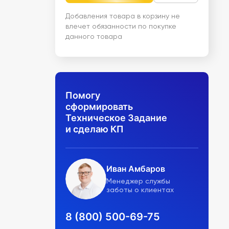
Добавления товара в корзину не
влечет обязанности по покупке
данного товара
Помогу
сформировать
Техническое Задание
и сделаю КП
Иван Амбаров
Менеджер службы
заботы о клиентах
8 (800) 500-69-75