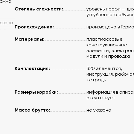
можно
Степень сложности:
уровень профи — дл
углублённого обуче
казано
Происхождение:
произведено в Герм
ики
е
Материалы:
пластмассовые
конструкционные
элементы, электро
модули и проводка
Комплектация:
320 элементов,
инструкция, рабоча
тетрадь
Размеры коробки:
информация в описа
отсутствует
Масса брутто:
не указана
 с
ы