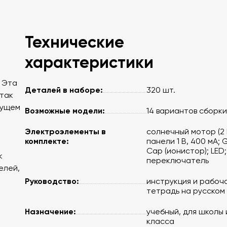
Технические
характеристики
 Эта
Деталей в наборе:
320 шт.
так
дущем
Возможные модели:
14 вариантов сборки
Электроэлементы в
солнечный мотор (2 В
комплекте:
панели 1 В, 400 мА; 
Cap (ионистор); LED;
к
переключатель
елей,
Руководство:
инструкция и рабоч
тетрадь на русском 
Назначение:
учебный, для школы 
класса