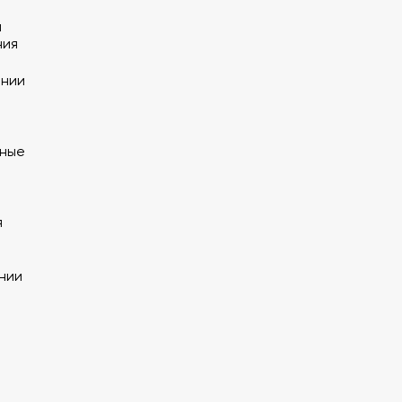
я
ния
ании
нные
я
нии