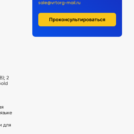
sale@vrtorg-mail.ru
Проконсультироваться
); 2
Gold
ая
языке
и для