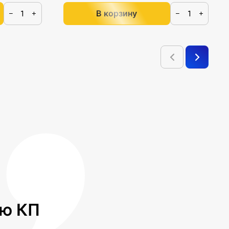
В корзину
−
+
−
+
лю КП