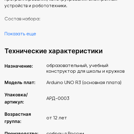
устройств и робототехники.
Состав набора:
Arduino UNO R3 1
Показать еще
Кабель USB 1
Гибкие проводники (набор MM и FF) 1
Технические характеристики
Датчик температуры DS18B20 1
Диод 1N4148 5
Кнопка 5
образовательный, учебный
Назначение:
конструктор для школы и кружков
Макетная плата для монтажа без пайки SYB-120 1
Потенциометр 10 кОм 2
Модель плат:
Arduino UNO R3 (основная плата)
Пьезоизлучатель 1
Разъём-гребёнка 40 выводов 1
Упаковка/
Резистор 1,5 кОм 10
АРД-0003
артикул:
Резистор 10 кОм 10
Резистор 220 Ом 10
Возрастная
Резистор 4,7 кОм 10
от 12 лет
группа:
Резистор 68 кОм 10
Светодиод RGB 1
Производство:
собран в России