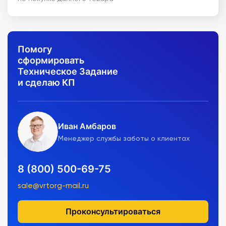
Помогу
сформировать
Техническое Задание
и сделаю КП
Иван Амбаров
Менеджер службы заботы о клиентах
8 (800) 500-69-75
sale@vrtorg-mail.ru
Проконсультироваться