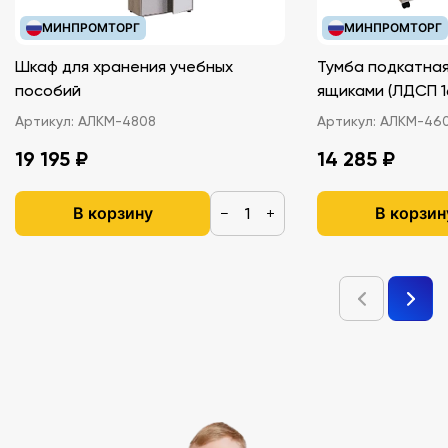
МИНПРОМТОРГ
МИНПРОМТОРГ
Шкаф для хранения учебных
Тумба подкатная
пособий
ящиками (ЛДС
Артикул:
АЛКМ-4808
Артикул:
АЛКМ-46
19 195 ₽
14 285 ₽
В корзину
В корзин
−
+