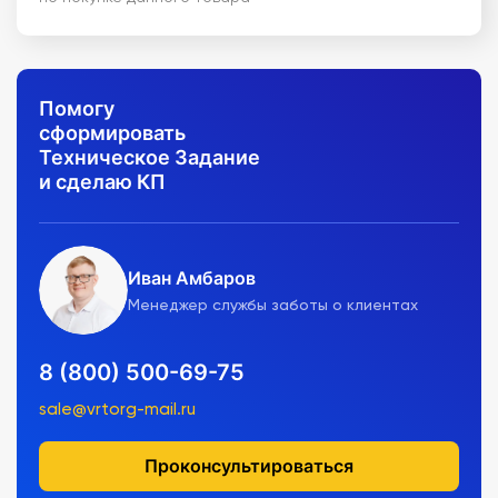
Помогу
сформировать
Техническое Задание
и сделаю КП
Иван Амбаров
Менеджер службы заботы о клиентах
8 (800) 500-69-75
sale@vrtorg-mail.ru
Проконсультироваться