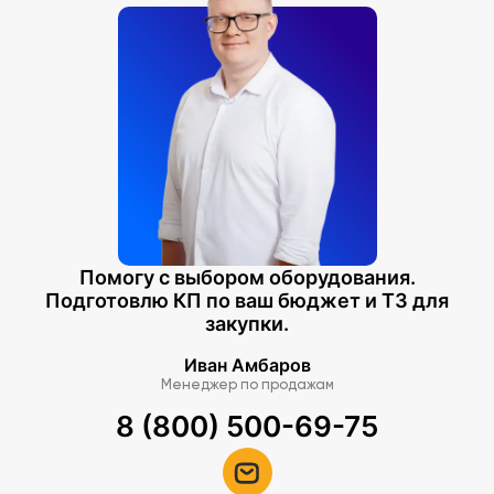
Винт М3 х 6 - 50 шт.
Винт М2 х 4 - 2 шт.
Винт М3 х 24 - 8 шт.
Гайка М3 - 10 шт.
Гайка М2 - 2 шт.
Стойка мет. 10 мм - 8 шт.
Стойка мет. 20 мм - 4 шт.
Стойка мет. 35 мм - 2 шт.
Стойка мет. 40 мм - 4 шт.
Комплект соединительных проводов - 1 к-т
CD диск - 1 шт.
Помогу с выбором оборудования.
Подготовлю КП по ваш бюджет и ТЗ для
Возраст детей: от 14 лет.
закупки.
Страна-производитель: Россия.
Иван Амбаров
Менеджер по продажам
8 (800) 500-69-75