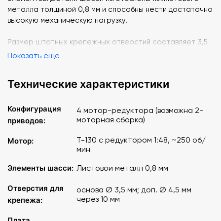
металла толщиной 0,8 мм и способны нести достаточно
высокую механическую нагрузку.
Размер штатных крепежных отверстий составляет 3,5
мм. На пластине размещены дополнительные отверстия
Показать еще
диаметром 4,5 мм и шагом. 10 мм.
Технические характеристики
Контроллер Arduino прост в освоении
программирования. Не требует платных лицензий.
Подросток без помощи профессиональных инженеров и
Конфигурация
4 мотор-редуктора (возможна 2-
программистов сможет самостоятельно собирать и
моторная сборка)
приводов:
программировать роботов. От простых моделей
роботов, следующих по заданной траектории, до
T-130 с редуктором 1:48, ~250 об/
Мотор:
мин
сложных кибернетических систем.
Элементы шасси:
Листовой металл 0,8 мм
Детали шасси конструктора выполнены из листового
металлического листа. На листе размещены отверстия
Отверстия для
основа Ø 3,5 мм; доп. Ø 4,5 мм
для крепления элементов робота (3,5 мм). Также на
через 10 мм
крепежа:
листе размещены отверстия 4,5 мм и шагом 10 мм. Это
стандартные размеры для всех металлических
Плата