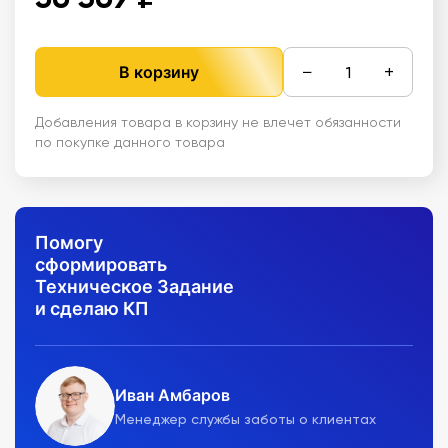
−
+
В корзину
Добавления товара в корзину не влечет обязанности
по покупке данного товара
Помогу
сформировать
Техническое Задание
и сделаю КП
Иван Амбаров
Менеджер службы заботы о клиентах