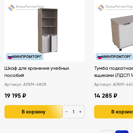
МИНПРОМТОРГ
МИНПРОМТОРГ
Шкаф для хранения учебных
Тумба подкатная
пособий
ящиками (ЛДС
Артикул:
АЛКМ-4808
Артикул:
АЛКМ-46
19 195 ₽
14 285 ₽
В корзину
В корзин
−
+