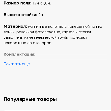
Размер поля:
1,7м х 1,0м.
Высота стойки:
2м.
Материал:
магнитные полотна с нанесенной на них
ламинированной фотопечатью, каркас и стойки
выполнены из метеллической трубы, колесики
поворотные со стопором.
Комплектация:
Показать еще
двухсторонняя магнитно-маркерная доска;
две усиленные стойки с колесиками;
4 цветных маркера;
специальная губка для очистки доскио;
чищающая жидкость.
Популярные товары