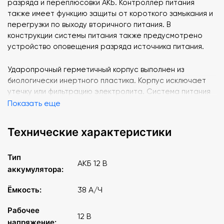
разряда и переплюсовки АКБ. Контроллер питания
также имеет функцию защиты от короткого замыкания и
перегрузки по выходу вторичного питания. В
конструкции системы питания также предусмотрено
устройство оповещения разряда источника питания.
Ударопрочный герметичный корпус выполнен из
биологически инертного пластика. Корпус исключает
утечку или фильтрацию электролита. Система питания
оснащается безопасными клеммными контактами с
Показать еще
защитными колпачками.
Технические характеристики
Элемент питания:
АКБ-12В.
Тип
Номинальное напряжение
12 В.
АКБ 12 В
аккумулятора:
Напряжение зарядки
- 13.8-14.2 В.
Ёмкость:
38 А/Ч
Ток зарядки
- 3,8 А.
Рабочее
12 В
напряжение: