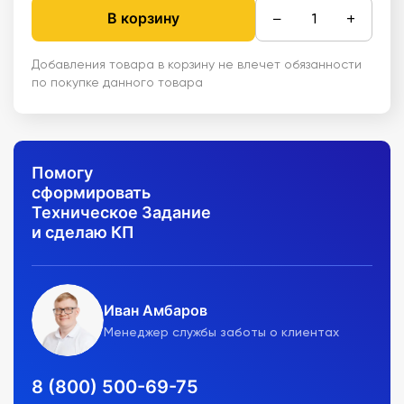
−
+
В корзину
Добавления товара в корзину не влечет обязанности
по покупке данного товара
Помогу
сформировать
Техническое Задание
и сделаю КП
Иван Амбаров
Менеджер службы заботы о клиентах
8 (800) 500-69-75