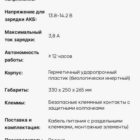
Емкость
- 38 А/Ч.
Напряжение для
13.8-14.2 В
Кабель питания с раздельными клеммами в комплекте.
зарядки АКБ:
Максимальный
Размер
: 330 х 250 х 265 мм.
3,8 А
ток зарядки:
Страна-производитель
: Россия.
Автономность
≥ 12 часов
работы:
Герметичный ударопрочный
Корпус:
пластик (биологически инертный)
Габариты:
330 х 250 х 265 мм
Безопасные клеммные контакты с
Клеммы:
защитными колпачками
Поставка и
Кабель питания с раздельными
клеммами, монтажные элементы)
комплектация: