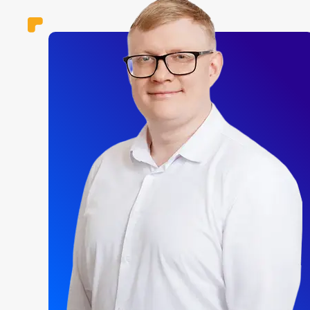
Уникальная конструкция данных комплексов
патриотического воспитания, использование
современных технологий и специализированного
программного обеспечения позволяют:
Проводить занятия с неограниченной группой 
благодаря возможности трансляции игровых и
учебных заданий на интерактивную доску или 
Использовать один комплекс для нескольких гр
классов: мобильная конструкция комплексов
позволяет переносить их между помещениями 
убирать, если они не используются.
Использовать мультимедийные возможности:
комплекс оснащен мультимедийным оборудова
что позволяет использовать его для просмотра
видео, мультфильмов, презентаций и другой
мультимедийной продукции с флешки или сети
интернет.
Методики и дополнительный игровой материа