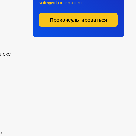
sale@vrtorg-mail.ru
Проконсультироваться
лекс
х