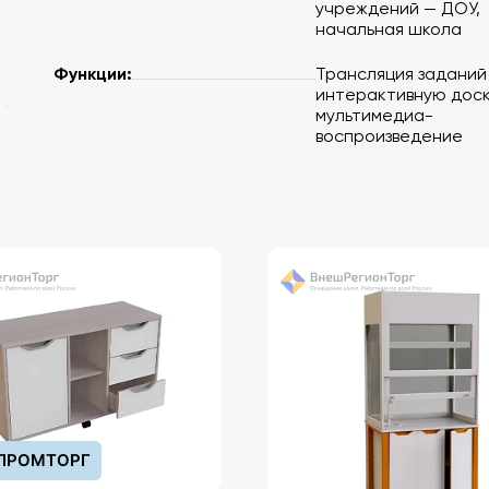
учреждений — ДОУ,
начальная школа
Функции:
Трансляция заданий
интерактивную доск
ебные
мультимедиа-
воспроизведение
ов
ания
у
ым
их
ОЖ
ПРОМТОРГ