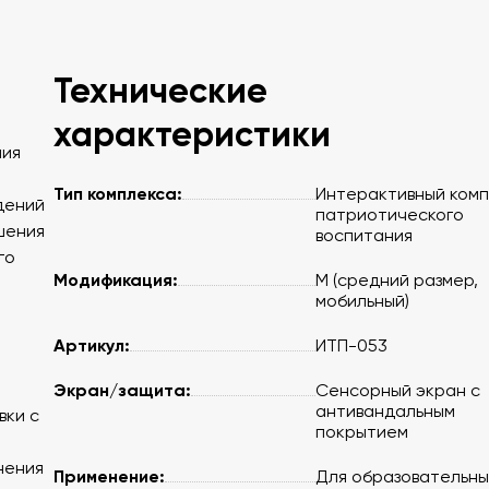
Технические
характеристики
ния
Тип комплекса:
Интерактивный комп
дений
патриотического
шения
воспитания
го
Модификация:
M (средний размер,
мобильный)
Артикул:
ИТП-053
Экран/защита:
Сенсорный экран с
антивандальным
вки с
покрытием
нения
Применение:
Для образовательны