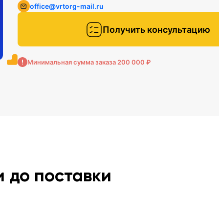
office@vrtorg-mail.ru
Получить консультацию
о
Минимальная сумма заказа 200 000 ₽
и до поставки
дят
ия