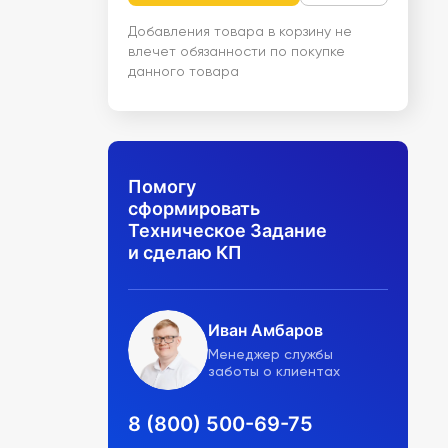
Добавления товара в корзину не
влечет обязанности по покупке
данного товара
Помогу
сформировать
Техническое Задание
и сделаю КП
Иван Амбаров
Менеджер службы
заботы о клиентах
8 (800) 500-69-75