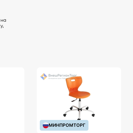
 на
у,
МИНПРОМТОРГ