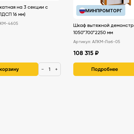
катная на 3 секции с
МИНПРОМТОРГ
т
иками (ЛДСП 16 мм)
вки к
КМ-4605
Шкаф вытяжной демонстр
 в ДОУ
1050*700*2250 мм
Артикул:
АЛКМ-Лаб-05
108 315 ₽
 корзину
Подробнее
тия
−
+
х,
еские
 - для