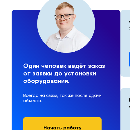
ребенка, включая основные направления
патриотического и нравственного воспитания в ДОУ
начальной школе.
Один человек ведёт заказ
от заявки до установки
оборудования.
Всегда на связи, так же после сдачи
объекта.
Начать работу