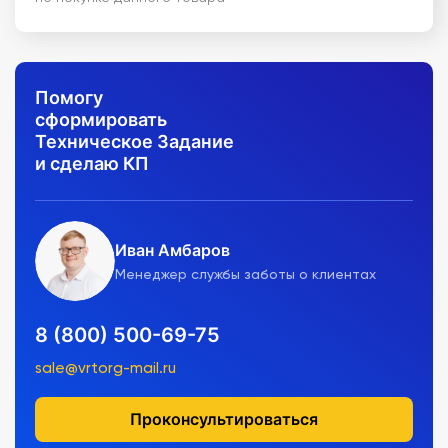
Помогу
сформировать
Техническое Задание
и сделаю КП
Иван Амбаров
Менеджер службы заботы о клиентах
8 (800) 500-69-75
sale@vrtorg-mail.ru
Проконсультироваться