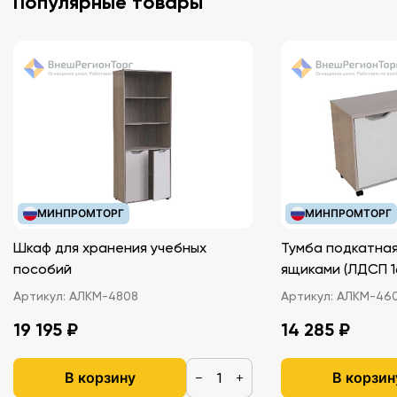
Популярные товары
МИНПРОМТОРГ
МИНПРОМТОРГ
Шкаф для хранения учебных
Тумба подкатная
пособий
ящиками (ЛДС
Артикул:
АЛКМ-4808
Артикул:
АЛКМ-46
19 195 ₽
14 285 ₽
В корзину
В корзин
−
+