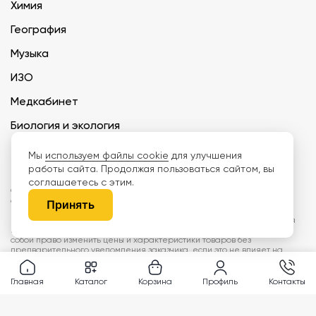
Химия
География
Музыка
ИЗО
Медкабинет
Биология и экология
Технология
Мы
используем файлы cookie
для улучшения
работы сайта. Продолжая пользоваться сайтом, вы
соглашаетесь с этим.
ООО «Дети наше будущее» ИНН 6671165273 ОГРН 1216600030250 КПП
667101001 БИК 046577674
Принять
Информация на сайте не является публичной офертой. Изображения
могут отличаться от поставляемых товаров. Поставщик оставляет за
собой право изменить цены и характеристики товаров без
предварительного уведомления заказчика, если это не влияет на
качество поставляемой продукции. Мы используем cookie, чтобы делать
сайт лучше. Пользуясь сайтом, вы соглашаетесь с
правилами
обработки персональных данных и политикой конфиденциальности.
Главная
Каталог
Корзина
Профиль
Контакты