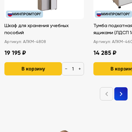
МИНПРОМТОРГ
МИНПРОМТОРГ
Шкаф для хранения учебных
Тумба подкатная
пособий
ящиками (ЛДС
Артикул:
АЛКМ-4808
Артикул:
АЛКМ-46
19 195 ₽
14 285 ₽
В корзину
В корзин
−
+