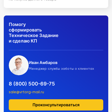
Помогу
сформировать
Техническое Задание
и сделаю КП
Иван Амбаров
Менеджер службы заботы о клиентах
8 (800) 500-69-75
sale@vrtorg-mail.ru
Проконсультироваться