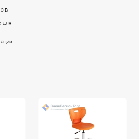
0 В
р для
тации