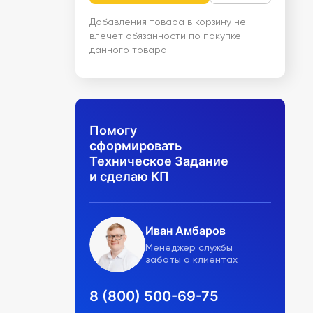
Добавления товара в корзину не
влечет обязанности по покупке
данного товара
Помогу
сформировать
Техническое Задание
и сделаю КП
Иван Амбаров
Менеджер службы
заботы о клиентах
8 (800) 500-69-75