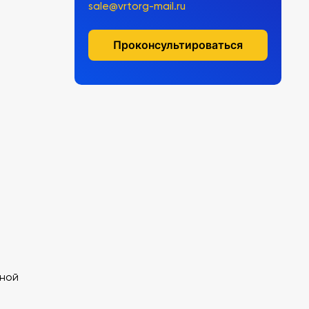
sale@vrtorg-mail.ru
Проконсультироваться
и
чной