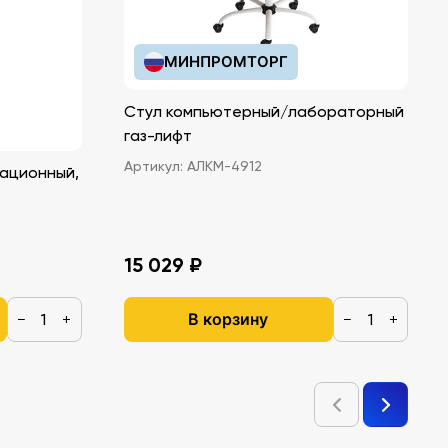
МИНПРОМТОРГ
Стул компьютерный/лабораторный
газ-лифт
Артикул:
АЛКМ-4912
ационный,
15 029 ₽
В корзину
−
+
−
+