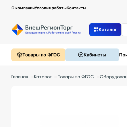
О компании
Условия работы
Контакты
Каталог
Товары по ФГОС
Кабинеты
При
Главная
—
Каталог
—
Товары по ФГОС
—
Оборудован