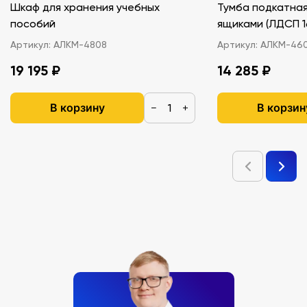
Шкаф для хранения учебных
Тумба подкатная
пособий
ящиками (ЛДС
Артикул:
АЛКМ-4808
Артикул:
АЛКМ-46
19 195 ₽
14 285 ₽
В корзину
В корзин
−
+