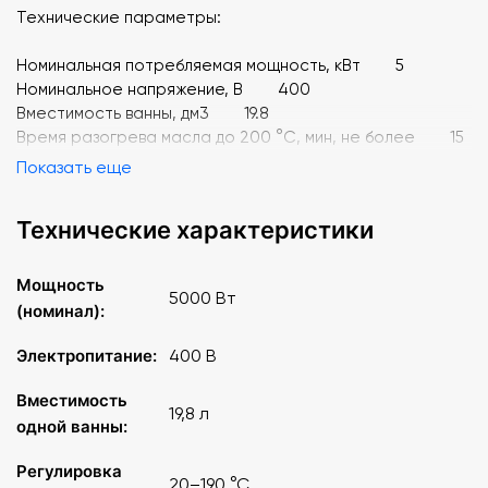
Технические параметры:
Номинальная потребляемая мощность, кВт 5
Номинальное напряжение, В 400
Вместимость ванны, дм3 19.8
Время разогрева масла до 200 °C, мин, не более 15
Регулирование температуры масла в жарочной ванне,
Показать еще
°C 20-190
Максимальная загрузка продукта, кг, не более 1
Технические характеристики
Размеры корзины, мм 320x95x130
Количество корзин 2
Габариты без упаковки (ДхШхВ), мм
Мощность
5000 Вт
483x770(860)x470(520)
(номинал):
Масса, кг 30
Электропитание:
400 В
Вместимость
19,8 л
одной ванны:
Регулировка
20–190 °C