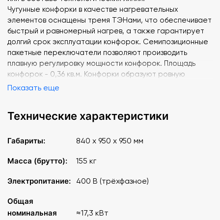
Чугунные конфорки в качестве нагревательных
элементов оснащены тремя ТЭНами, что обеспечивает
быстрый и равномерный нагрев, а также гарантирует
долгий срок эксплуатации конфорок. Семипозиционные
пакетные переключатели позволяют производить
плавную регулировку мощности конфорок. Площадь
конфорок - 0,36 кв.м. Конфорки образуют ровную
поверхность, что обеспечивает удобное и легкое
Показать еще
перемещение наплитной посуды. Внизу - жарочный
шкаф с двумя противнями и одной GN 2/1 размером
Технические характеристики
525х650 мм, изготовленные из нержавеющего металла.
Духовка имеет раздельную регулировку мощности
верхнего и нижнего блоков ТЭНов. Рабочий диапазон
Габариты:
840 x 950 x 950 мм
температуры духовки 20-270 С, установленный
аварийный терморегулятор предохраняет шкаф от
Масса (брутто):
155 кг
перегрева 320 С. Плита имеет регулируемые по
Электропитание:
400 В (трёхфазное)
высоте ножки.
Общая
Номинальная потребляемая мощность, кВт, не более:
номинальная
≈17,3 кВт
17,24