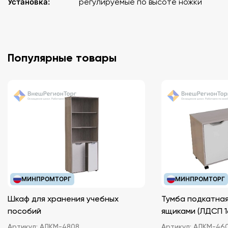
Установка:
регулируемые по высоте ножки
Популярные товары
МИНПРОМТОРГ
МИНПРОМТОРГ
Шкаф для хранения учебных
Тумба подкатная
пособий
ящиками (ЛДС
Артикул:
АЛКМ-4808
Артикул:
АЛКМ-46