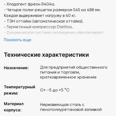
- Хладагент фреон R404а.
- Четыре полки-решетки размером 545 на 488 мм.
Каждая выдерживает нагрузку в 40 кг.
- ТЭН оттайки (автоматическая оттайка).
- Герметичный компрессор Danfoss.
- Динамическая система охлаждения обеспечивает
равномерное охлаждение продуктов на всех полках.
Показать еще
- Верхнее расположение агрегата улучшает
теплообменные свойства и облегчает доступ для
Технические характеристики
обслуживания.
- Дверки шкафа оснащены доводчиком и открываются
на 180о.
Для предприятий общественного
Назначение:
питания и торговли,
- Механический замок.
кратковременное хранение
- Лампа подсветки внутреннего пространства.
- Концевой микропереключатель, отключающий
Температурный
вентилятор воздухоохладителя при открывании двери.
От −5 до +5 °C
режим:
- Ручка на верхней части задней стенки для удобства
транспортировки шкафа.
Материал
Нержавеющая сталь с
- Ножки регулируются по высоте.
пенополиуретановой заливкой
корпуса:
- Ванна выпаривания конденсата.