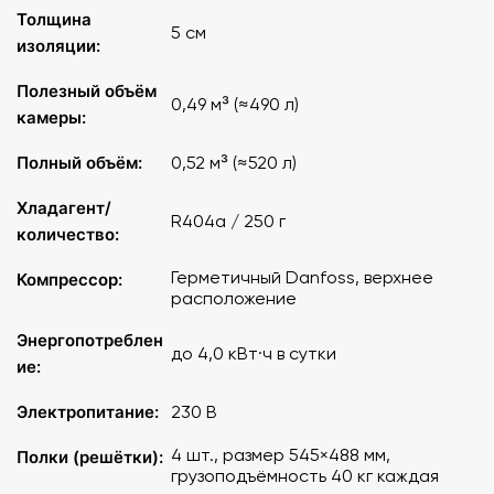
- Габаритные размеры: 700x690x2050 мм.
Толщина
5 см
изоляции:
Технические параметры:
Полезный объём
0,49 м³ (≈490 л)
Объем камеры, м3, полный 0,52
камеры:
Объем камеры, м3, полезный 0,49
Температура воздуха полезного объема, °C -5 /+5
Полный объём:
0,52 м³ (≈520 л)
Потребление электроэнергии за сутки, кВт, не
более 4,0
Хладагент/
R404a / 250 г
Напряжение, В 230
количество:
Номер хладогента R404а
Общая масса хладагента, кг 0,25
Герметичный Danfoss, верхнее
Компрессор:
расположение
Механический замок +
Габаритные размеры, мм 700х690х2050
Энергопотреблен
Масса, кг 100
до 4,0 кВт·ч в сутки
ие:
Электропитание:
230 В
4 шт., размер 545×488 мм,
Полки (решётки):
грузоподъёмность 40 кг каждая