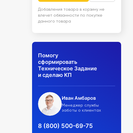
Добавления товара в корзину не
влечет обязанности по покупке
данного товара
Помогу
сформировать
Техническое Задание
и сделаю КП
Иван Амбаров
Менеджер службы
заботы о клиентах
8 (800) 500-69-75