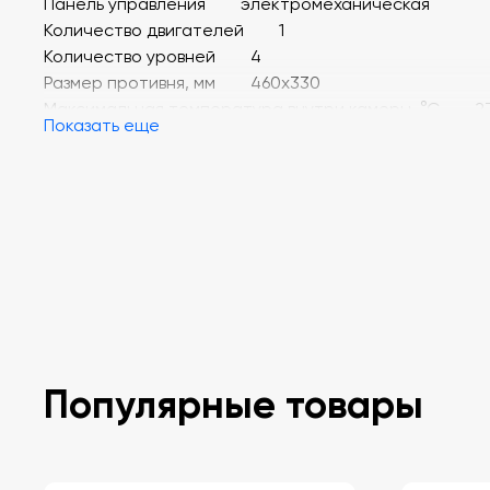
Панель управления электромеханическая
Количество двигателей 1
Количество уровней 4
Размер противня, мм 460х330
Максимальная температура внутри камеры, °С 2
Показать еще
Пароувлажнение +
Габаритные размеры, мм 625х765х514
Масса, кг 45
Скругленные углы рабочей камеры обеспечивают е
легкое обслуживание. Пароувлажнение.
Электромеханическая панель управления. 4 уровня.
Устанавливается на подставку ПК-8-01 (Abat) или
самостоятельно.
Популярные товары