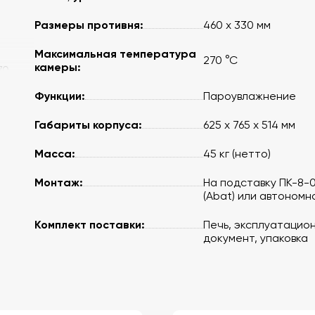
Размеры противня:
460 х 330 мм
Максимальная температура
270 °C
камеры:
70
Функции:
Пароувлажнение
Габариты корпуса:
625 х 765 х 514 мм
Масса:
45 кг (нетто)
е
Монтаж:
На подставку ПК-8-0
(Abat) или автономн
Комплект поставки:
Печь, эксплуатацио
документ, упаковка