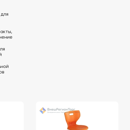
 для
акты,
нение
ля
й
ьной
ов