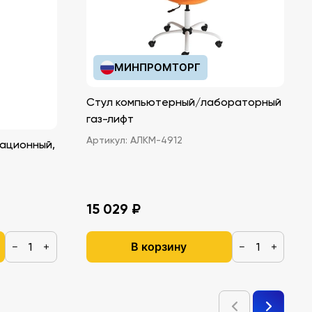
МИНПРОМТОРГ
Стул компьютерный/лабораторный
газ-лифт
Артикул:
АЛКМ-4912
ационный,
15 029 ₽
В корзину
−
+
−
+