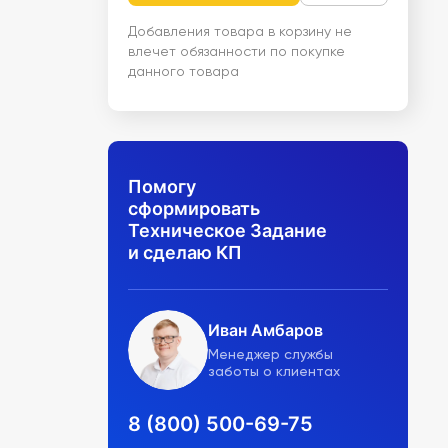
Добавления товара в корзину не
влечет обязанности по покупке
данного товара
Помогу
сформировать
Техническое Задание
и сделаю КП
Иван Амбаров
Менеджер службы
заботы о клиентах
8 (800) 500-69-75