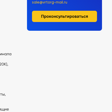
sale@vrtorg-mail.ru
Проконсультироваться
минала
(20K),
ты,
дящие