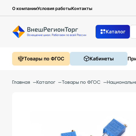
О компании
Условия работы
Контакты
Каталог
Товары по ФГОС
Кабинеты
При
Главная
—
Каталог
—
Товары по ФГОС
—
Национальн