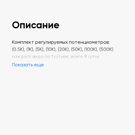
Описание
Комплект регулируемых потенциометров:
(0.5К), (1K), (5K), (10K), (20K), (50K), (100K), (500K)
каждого вида по 1 штуке, всего 8 штук
Показать еще