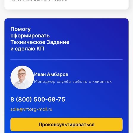
Помогу
сформировать
Техническое Задание
и сделаю КП
Иван Амбаров
Менеджер службы заботы о клиентах
8 (800) 500-69-75
sale@vrtorg-mail.ru
Проконсультироваться