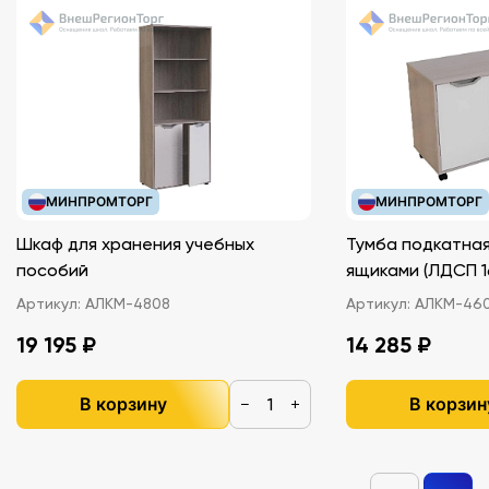
МИНПРОМТОРГ
МИНПРОМТОРГ
Шкаф для хранения учебных
Тумба подкатная
пособий
ящиками (ЛДС
Артикул:
АЛКМ-4808
Артикул:
АЛКМ-46
19 195 ₽
14 285 ₽
В корзину
В корзин
−
+