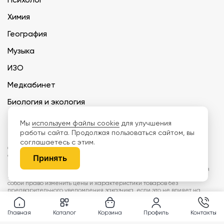
Химия
География
Музыка
ИЗО
Медкабинет
Биология и экология
Технология
Мы
используем файлы cookie
для улучшения
работы сайта. Продолжая пользоваться сайтом, вы
соглашаетесь с этим.
ООО «Дети наше будущее» ИНН 6671165273 ОГРН 1216600030250 КПП
667101001 БИК 046577674
Принять
Информация на сайте не является публичной офертой. Изображения
могут отличаться от поставляемых товаров. Поставщик оставляет за
собой право изменить цены и характеристики товаров без
предварительного уведомления заказчика, если это не влияет на
качество поставляемой продукции. Мы используем cookie, чтобы делать
сайт лучше. Пользуясь сайтом, вы соглашаетесь с
правилами
обработки персональных данных и политикой конфиденциальности.
Главная
Каталог
Корзина
Профиль
Контакты