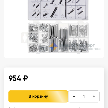
954 ₽
−
+
В корзину