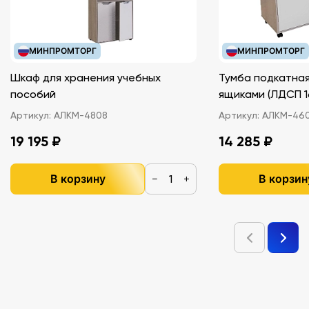
МИНПРОМТОРГ
МИНПРОМТОРГ
Шкаф для хранения учебных
Тумба подкатная
пособий
ящиками (ЛДС
Артикул:
АЛКМ-4808
Артикул:
АЛКМ-46
19 195 ₽
14 285 ₽
В корзину
В корзин
−
+