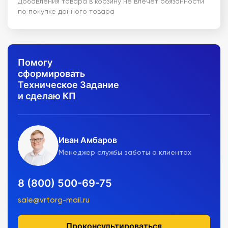
Добавления товара в корзину не влечет обязанности
по покупке данного товара
Помогу
сформировать
Техническое Задание
и сделаю КП
Иван Амбаров
Менеджер службы заботы о клиентах
8 (800) 500-69-75
sale@vrtorg-mail.ru
Проконсультироваться