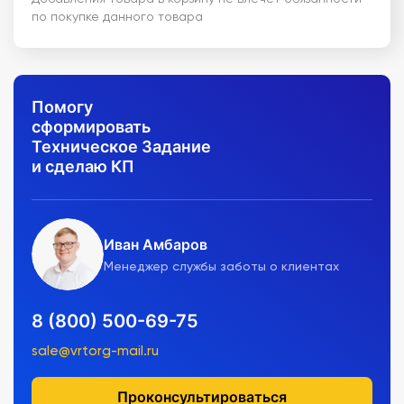
по покупке данного товара
Помогу
сформировать
Техническое Задание
и сделаю КП
Иван Амбаров
Менеджер службы заботы о клиентах
8 (800) 500-69-75
sale@vrtorg-mail.ru
Проконсультироваться