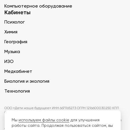
Компьютерное оборудование
Кабинеты
Психолог
Химия
География
Музыка
ИЗО
Медкабинет
Биология и экология
Технология
ООО «Дети наше будущее» ИНН 6671165273 ОГРН 1216600030250 КПП
667101001 БИК 046577674
Мы
используем файлы cookie
для улучшения
Информация на сайте не является публичной офертой. Изображения
могут отличаться от поставляемых товаров. Поставщик оставляет за
работы сайта. Продолжая пользоваться сайтом, вы
собой право изменить цены и характеристики товаров без