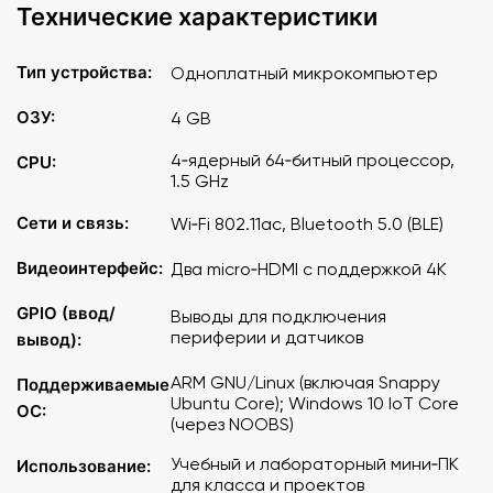
Технические характеристики
Тип устройства:
Одноплатный микрокомпьютер
ОЗУ:
4 GB
4‑ядерный 64‑битный процессор,
CPU:
1.5 GHz
Сети и связь:
Wi‑Fi 802.11ac, Bluetooth 5.0 (BLE)
Видеоинтерфейс:
Два micro‑HDMI с поддержкой 4K
GPIO (ввод/
Выводы для подключения
периферии и датчиков
вывод):
ARM GNU/Linux (включая Snappy
Поддерживаемые
Ubuntu Core); Windows 10 IoT Core
ОС:
(через NOOBS)
Учебный и лабораторный мини‑ПК
Использование:
для класса и проектов