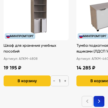
МИНПРОМТОРГ
МИНПРОМТОРГ
Шкаф для хранения учебных
Тумба подкатная
пособий
ящиками (ЛДС
Артикул:
АЛКМ-4808
Артикул:
АЛКМ-46
19 195 ₽
14 285 ₽
В корзину
В корзин
−
+