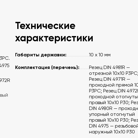
Технические
характеристики
Габариты державки:
10 x 10 мм
P3PC.
4975
Комплектация (перечень):
Резец DIN 4981R —
отрезной 10x10 P3PC
Резец DIN 4971R —
4972R
проходной прямой 1
P3PC; Резец DIN 4972
авый
проходной отогнуты
правый 10x10 P30; Ре
DIN 4980R — проход
упорный отогнутый
правый 10x10 P30; Ре
DIN 4975 — резьбово
наружный 10x10 P30