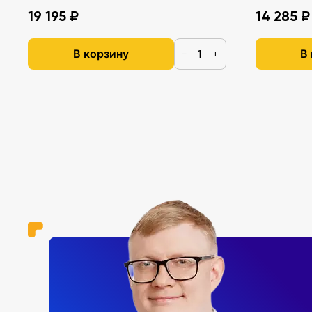
19 195 ₽
14 285 ₽
В корзину
В
−
+