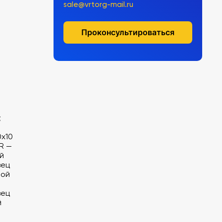
sale@vrtorg-mail.ru
Проконсультироваться
;
0x10
R —
й
зец
ной
зец
й