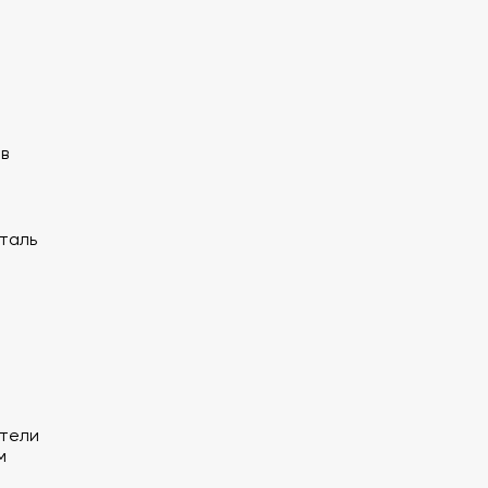
в
таль
тели
м