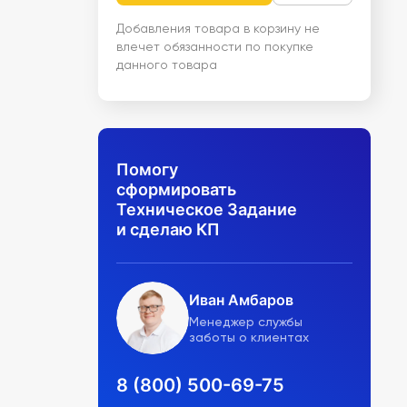
Добавления товара в корзину не
влечет обязанности по покупке
данного товара
Помогу
сформировать
Техническое Задание
и сделаю КП
Иван Амбаров
Менеджер службы
заботы о клиентах
8 (800) 500-69-75