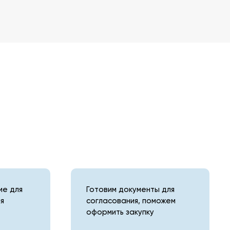
е для
Готовим документы для
я
согласования, поможем
оформить закупку