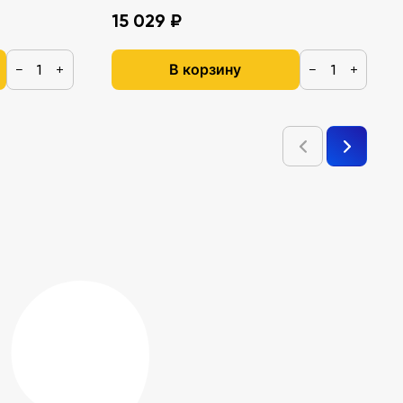
15 029 ₽
В корзину
−
+
−
+