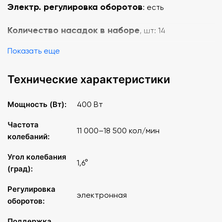
Электр. регулировка оборотов
: есть
Количество насадок в наборе
, шт: 14
Показать еще
Габариты
, мм: 64х331х91
Тип соединения
Технические характеристики
: STARLOCK
Мощность
(Вт): 400
Мощность (Вт):
400 Вт
Длина кабеля
, м: 4
Частота
11 000–18 500 кол/мин
колебаний:
Вес
, кг: 1.4
Угол колебания
1,6°
Частота колебаний
(град):
, кол/мин: 11000-18500
Регулировка
Угол колебаний
, град: 1.6
электронная
оборотов:
Возможность подключения к пылесосу
: есть
Поддержка