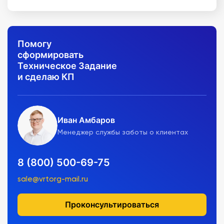
Помогу
сформировать
Техническое Задание
и сделаю КП
Иван Амбаров
Менеджер службы заботы о клиентах
8 (800) 500-69-75
sale@vrtorg-mail.ru
Проконсультироваться