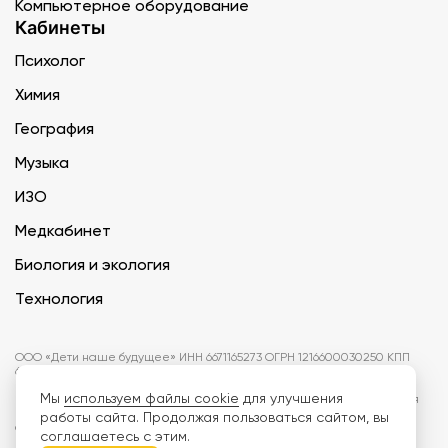
Компьютерное оборудование
Кабинеты
Психолог
Химия
География
Музыка
ИЗО
Медкабинет
Биология и экология
Технология
ООО «Дети наше будущее» ИНН 6671165273 ОГРН 1216600030250 КПП
667101001 БИК 046577674
Мы
используем файлы cookie
для улучшения
Информация на сайте не является публичной офертой. Изображения
могут отличаться от поставляемых товаров. Поставщик оставляет за
работы сайта. Продолжая пользоваться сайтом, вы
собой право изменить цены и характеристики товаров без
соглашаетесь с этим.
предварительного уведомления заказчика, если это не влияет на