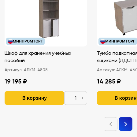
МИНПРОМТОРГ
МИНПРОМТОРГ
Шкаф для хранения учебных
Тумба подкатная
пособий
ящиками (ЛДС
Артикул:
АЛКМ-4808
Артикул:
АЛКМ-46
19 195 ₽
14 285 ₽
В корзину
В корзин
−
+