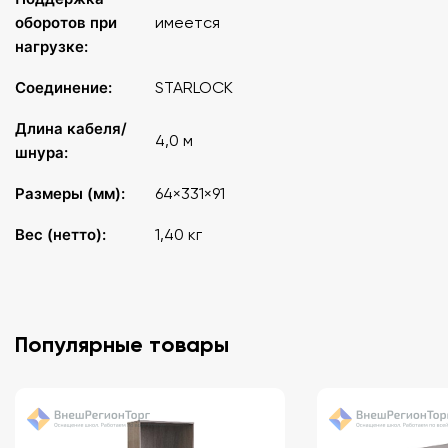
оборотов при
имеется
Поддержание постоянных оборотов под
нагрузке:
нагрузкой
: есть
Соединение:
STARLOCK
Длина кабеля/
4,0 м
шнура:
Размеры (мм):
64×331×91
Вес (нетто):
1,40 кг
Популярные товары