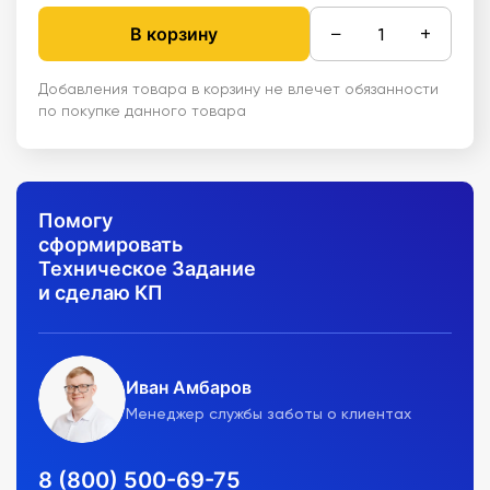
−
+
В корзину
Добавления товара в корзину не влечет обязанности
по покупке данного товара
Помогу
сформировать
Техническое Задание
и сделаю КП
Иван Амбаров
Менеджер службы заботы о клиентах
8 (800) 500-69-75