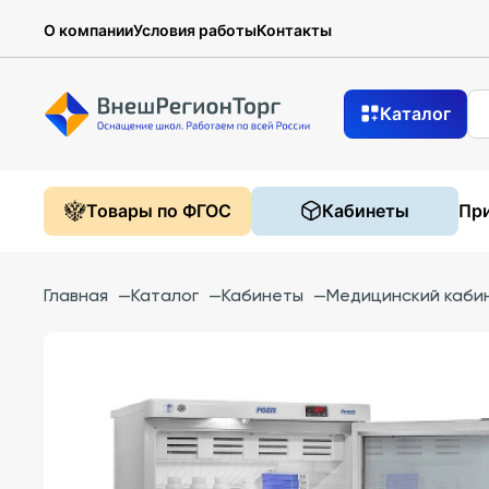
О компании
Условия работы
Контакты
Каталог
Товары по ФГОС
Кабинеты
При
Главная
—
Каталог
—
Кабинеты
—
Медицинский каби