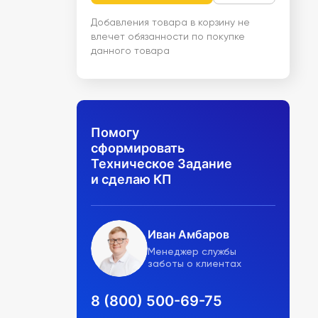
Добавления товара в корзину не
влечет обязанности по покупке
данного товара
Помогу
сформировать
Техническое Задание
и сделаю КП
Иван Амбаров
Менеджер службы
заботы о клиентах
8 (800) 500-69-75