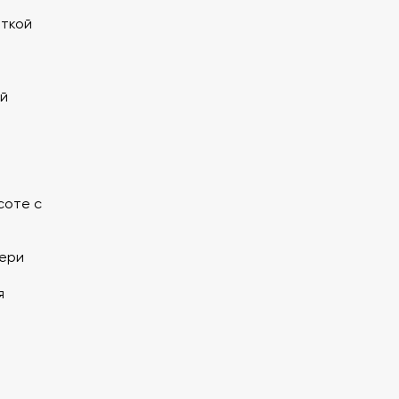
откой
й
соте с
вери
я