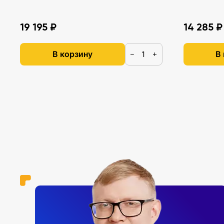
19 195 ₽
14 285 ₽
В корзину
В
−
+