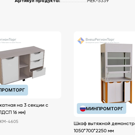
Артикул продукта:
МЕК-5339
ПРОМТОРГ
катная на 3 секции с
МИНПРОМТОРГ
иками (ЛДСП 16 мм)
КМ-4605
Шкаф вытяжной демонстр
1050*700*2250 мм