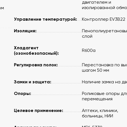
двигателем и
изолированной обм
ом
Управление температурой:
Контроллер EV3B22
енным
Изоляция:
Пенополиуретановы
ный
слой
Хладагент
а
R600a
(озонобезопасный):
тной
Регулировка полок:
Перестановка по вы
шагом 50 мм
равлен
Замки и защита:
Наличие замка на д
в
Опоры:
Роликовые опоры дл
алом
перемещения
Целевое применение:
Аптеки, клиники,
больницы, НИИ
вые