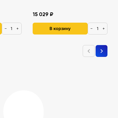
15 029 ₽
В корзину
−
+
−
+