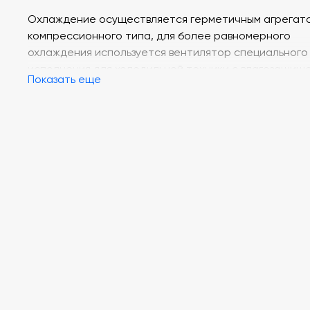
Охлаждение осуществляется герметичным агрегат
компрессионного типа, для более равномерного
охлаждения используется вентилятор специального
исполнения для холодильной техники с влагозащищ
Показать еще
двигателем с изолированной катушкой. Температур
режим в холодильнике регулируется с помощью
контроллера EV3B22. Герметизация дверного проем
осуществляется эластичным уплотнителем с магни
вставкой.
Теплоизоляция — пенополиуретан. Холодильник зап
озонобезопасным хладагентом R600а. Конструкция
предусматривает возможность перестановки полок 
холодильной камере на различную высоту с интерв
50 мм.
Холодильник снабжен замком. Для обеспечения
перемещения холодильника предусмотрены ролико