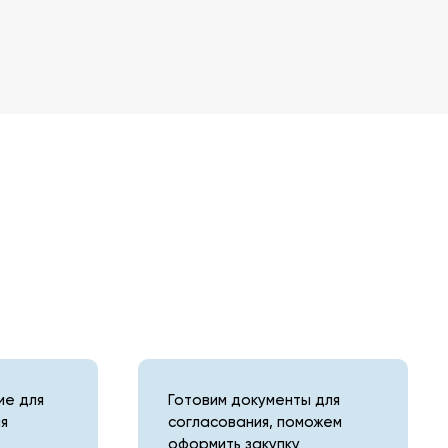
е для
Готовим документы для
я
согласования, поможем
оформить закупку