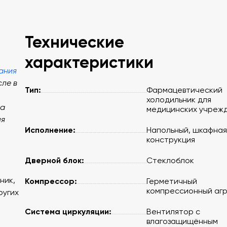
Технические
характеристики
ания
сле в
Тип:
Фармацевтический
холодильник для
ва
медицинских учреж
ля
Исполнение:
Напольный, шкафная
конструкция
Дверной блок:
Стеклоблок
ник,
Компрессор:
Герметичный
компрессионный аг
ругих
Система циркуляции:
Вентилятор с
влагозащищённым