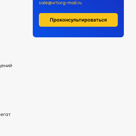
sale@vrtorg-mail.ru
Проконсультироваться
дений
регат