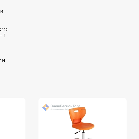
ми
ECO
— 1
 и