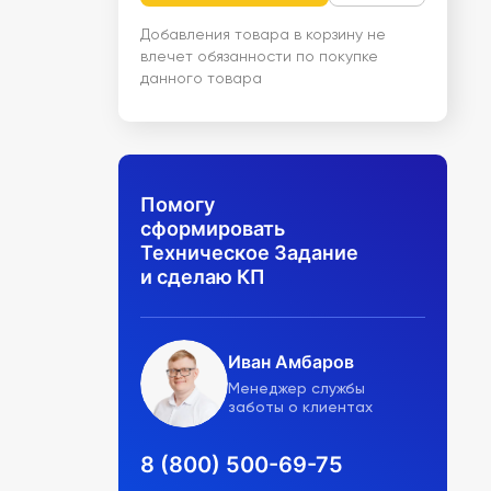
Добавления товара в корзину не
влечет обязанности по покупке
данного товара
Помогу
сформировать
Техническое Задание
и сделаю КП
Иван Амбаров
Менеджер службы
заботы о клиентах
8 (800) 500-69-75