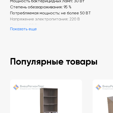
Мощность бактерицидных ламп: 30 Вт
Степень обеззараживания: 95 %
Потребляемая мощность: не более 50 ВТ
Напряжение электропитания: 220 В
Частота: 50 Гц
Показать еще
В комплекте лампа экологичная бактерицидная
ультрафиолетовая LUV 30W ECO (LightTech, Венгрия),
Популярные товары