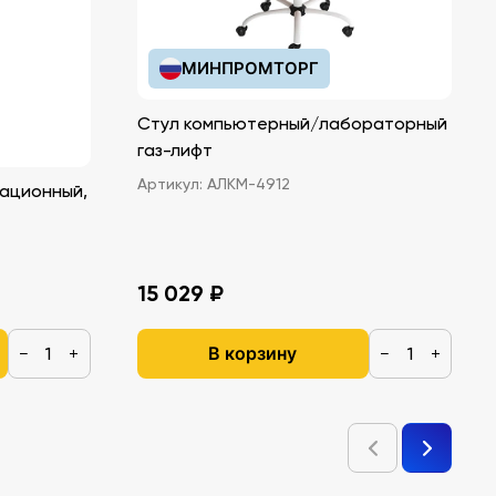
МИНПРОМТОРГ
Стул компьютерный/лабораторный
газ-лифт
Артикул:
АЛКМ-4912
ационный,
15 029 ₽
В корзину
−
+
−
+