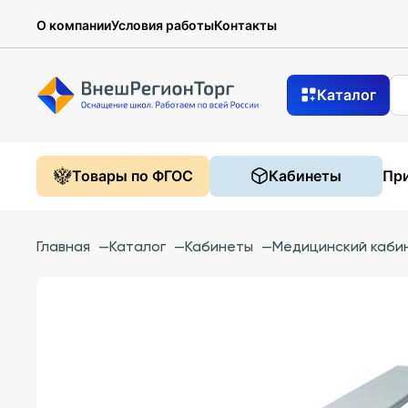
О компании
Условия работы
Контакты
Каталог
Товары по ФГОС
Кабинеты
При
Главная
—
Каталог
—
Кабинеты
—
Медицинский каби