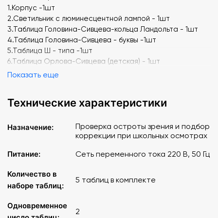
1.Корпус -1шт
2.Светильник с люминесцентной лампой - 1шт
3.Таблица Головина-Сивцева-кольца Ландольта - 1шт
4.Таблица Головина-Сивцева - буквы -1шт
5.Таблица Ш - типа -1шт
6.Таблица Орлова-Сивцева (детская) - 1шт
7.Таблица для проверки остроты зрения вблизи - 1шт
Показать еще
8.Указка пластиковая - 1шт
9.Окклюдер - 1шт
Технические характеристики
10.Паспорт - 1шт
Проверка остроты зрения и подбор
Назначение:
коррекции при школьных осмотрах
Питание:
Сеть переменного тока 220 В, 50 Гц
Количество в
5 таблиц в комплекте
наборе таблиц:
Одновременное
2
число таблиц: