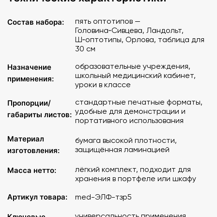
пять оптотипов —
Состав набора:
Головина‑Сивцева, Ландольт,
Ш‑оптотипы, Орлова, таблица для
30 см
образовательные учреждения,
Назначение
школьный медицинский кабинет,
применения:
уроки в классе
стандартные печатные форматы,
Пропорции/
удобные для демонстрации и
габариты листов:
портативного использования
Материал
бумага высокой плотности,
защищённая ламинацией
изготовления:
лёгкий комплект, подходит для
Масса нетто:
хранения в портфеле или шкафу
Артикул товара:
med-ЭЛФ-тзр5
универсальность применения,
Ключевые