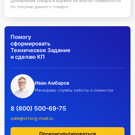
Добавления товара в корзину не влечет обязанности
по покупке данного товара
Помогу
сформировать
Техническое Задание
и сделаю КП
Иван Амбаров
Менеджер службы заботы о клиентах
8 (800) 500-69-75
sale@vrtorg-mail.ru
Проконсультироваться