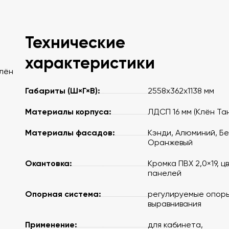
Технические
характеристики
Клён
и
Габариты (Ш×Г×В):
2558х362х1138 мм
Материалы корпуса:
ЛДСП 16 мм (Клён Та
Материалы фасадов:
Кэнди, Алюминий, Бе
Оранжевый
Окантовка:
Кромка ПВХ 2,0×19, ц
панелей
Опорная система:
регулируемые опоры
выравнивания
Применение:
для кабинета,