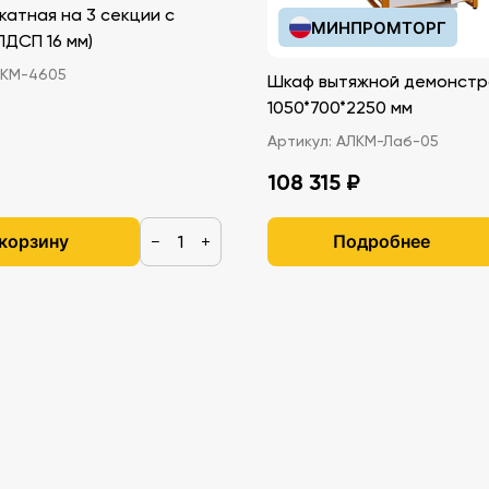
катная на 3 секции с
МИНПРОМТОРГ
иками (ЛДСП 16 мм)
КМ-4605
Шкаф вытяжной демонстр
1050*700*2250 мм
Артикул:
АЛКМ-Лаб-05
108 315 ₽
 корзину
Подробнее
−
+