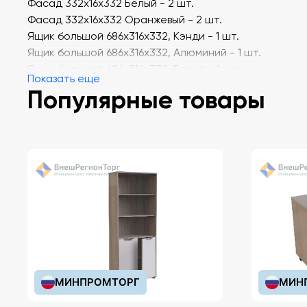
Фасад 332х16х332 Белый - 2 шт.
Фасад 332х16х332 Оранжевый - 2 шт.
Ящик большой 686х316х332, Кэнди - 1 шт.
Ящик большой 686х316х332, Алюминий - 1 шт.
Ящик большой 686х316х332, Белый - 1 шт.
Показать еще
Ящик малый 332х316х332, Оранжевый - 1 шт.
Популярные товары
Ящик двойной 332х316х165 Кэнди - 2 шт.
Ящик двойной 332х316х165 Алюминий - 2 шт.
Ящик двойной 332х316х165 Белый - 2 шт.
МИНПРОМТОРГ
МИН