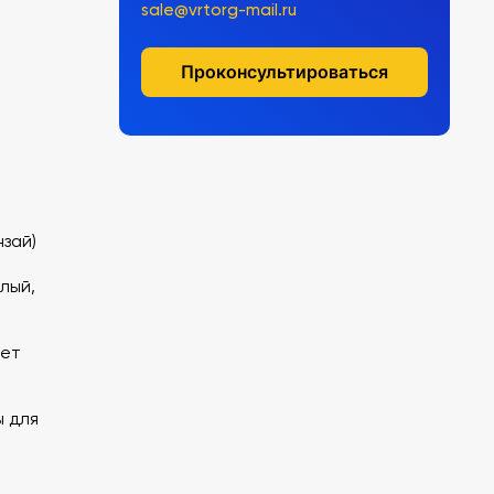
sale@vrtorg-mail.ru
Проконсультироваться
нзай)
лый,
вет
 для