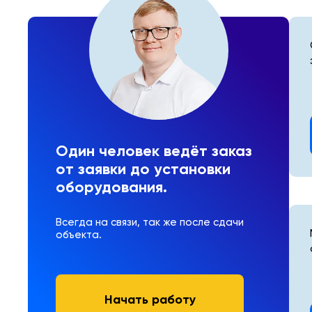
Один человек ведёт заказ
от заявки до установки
оборудования.
Всегда на связи, так же после сдачи
объекта.
Начать работу