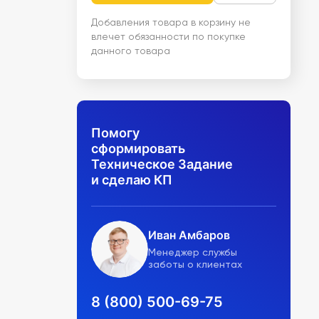
Добавления товара в корзину не
влечет обязанности по покупке
данного товара
Помогу
сформировать
Техническое Задание
и сделаю КП
Иван Амбаров
Менеджер службы
заботы о клиентах
8 (800) 500-69-75